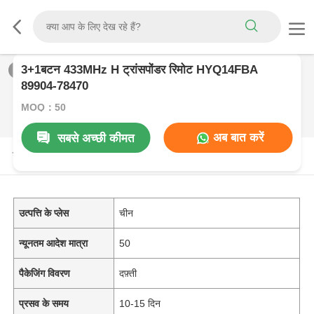
3+1बटन 433MHz H ट्रांसपोंडर रिमोट HYQ14FBA
1
/
0
89904-78470
MOQ：50
अब बात करें
सबसे अच्छी कीमत
उत्पाद विवरण
उत्पत्ति के प्लेस
चीन
न्यूनतम आदेश मात्रा
50
पैकेजिंग विवरण
दफ़्ती
प्रसव के समय
10-15 दिन