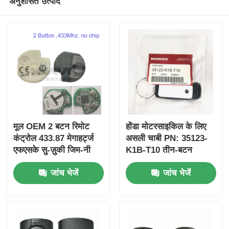
अनुशंसित उत्पाद
मूल OEM 2 बटन रिमोट
होंडा मोटरसाइकिल के लिए
कंट्रोल 433.87 मेगाहर्ट्ज
असली चाबी PN: 35123-
एफएसके सु-ज़ुकी जिम-नी
K1B-T10 तीन-बटन
2005-2017 के लिए बिना
FSK433.92MHz
जांच भेजें
जांच भेजें
चिप 37182-ए 7 के लिए
ID47chip रिमोट कार की
केवल थोक MOQ 50 पीसी
के लिए नियंत्रण