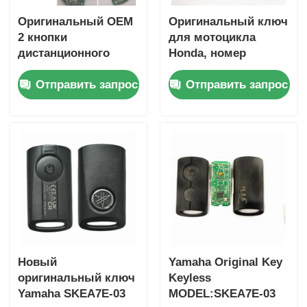
Оригинальный OEM
Оригинальный ключ
2 кнопки
для мотоцикла
дистанционного
Honda, номер
управления 433,87
детали: 35123-K1B-
Отправить запрос
Отправить запрос
МГц FSK для Su-zuki
T10, трехкнопочный,
Jim-ny 2005-2017 без
FSK433.92MHz, чип
чипа 37182-A7,
ID47,
только управление
дистанционный
для оптовой
ключ
продажи,
минимальный заказ
50 шт.
Новый
Yamaha Original Key
оригинальный ключ
Keyless
Yamaha SKEA7E-03
MODEL:SKEA7E-03