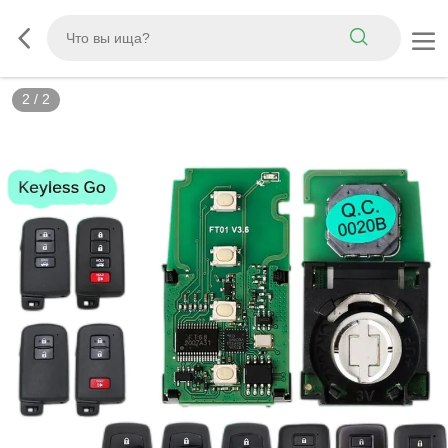
2
/
2