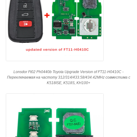
Lonsdor Ft02 Ph0440b Toyota Upgrade Version of FT11-H0410C -
Переключаемая на частоту 312/314/433.58/434.42MHz совместима с
K518ISE, K518S, KH100+