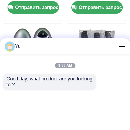
B74-H6261-02 662F-
Для Yamaha Умный
Отправить запрос
Отправить запрос
SKEA7D03
дистанционный
ключ B74-H6261-
02/662F-SKEA7D03
Yu
3:55 AM
Good day, what product are you looking 
2024-2025 Hyundai
2009-2014 TL Умный
for?
Tuscon FOB умный
брелок с
ключ 4+1 кнопка
дистанционным
433MHz ID4A 95440-
управлением 3+1
Отправить запрос
Отправить запрос
N9500
кнопки FSK313.8
МГц / PCF7945A /
HITAG 2 / 46 ЧИП /
FCC ID: M3N5WY8145