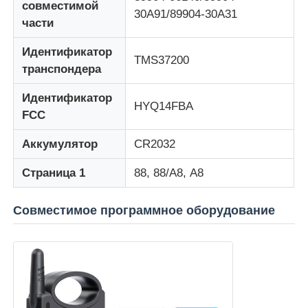
совместимой
30А91/89904-30А31
части
О Компании
Идентификатор
TMS37200
транспондера
Наша фабрика
Идентификатор
HYQ14FBA
FCC
контроль качества
Аккумулятор
CR2032
контактные данные
Страница 1
88, 88/А8, А8
Совместимое программное оборудование
Новости
Все случаи
Автоматические ключи