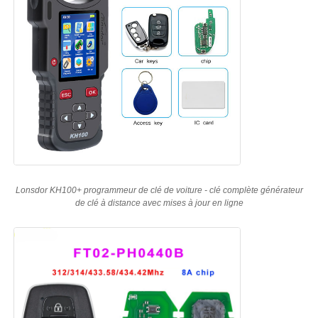
voiture Key Shell
Blade de clé de voiture
Fraise à chanfreiner simple
programmeur de clé de voiture
Lonsdor KH100+ programmeur de clé de voiture - clé complète générateur
de clé à distance avec mises à jour en ligne
puce de transpondeur
Machine de serrurerie
Clé intelligente KEYDIY