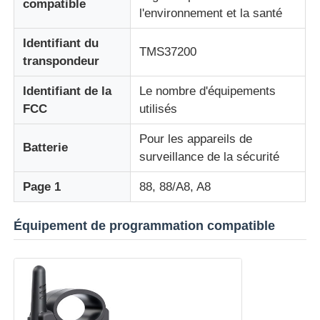
compatible
l'environnement et la santé
A propos de nous
Identifiant du
TMS37200
transpondeur
Visite d'usine
Identifiant de la
Le nombre d'équipements
FCC
utilisés
Contrôle de la qualité
Pour les appareils de
Batterie
surveillance de la sécurité
Contact
Page 1
88, 88/A8, A8
nouvelles
Équipement de programmation compatible
Tous les cas
Clés automatiques