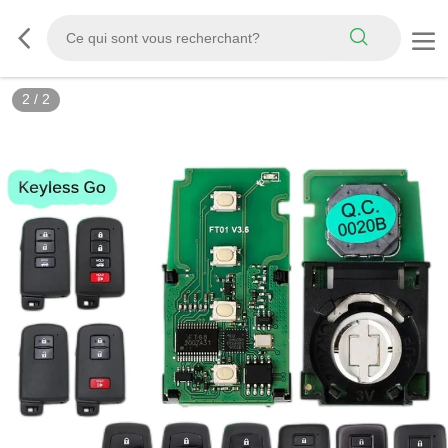
2
/
2