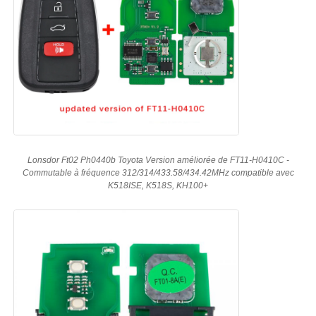
Lonsdor Ft02 Ph0440b Toyota Version améliorée de FT11-H0410C -
Commutable à fréquence 312/314/433.58/434.42MHz compatible avec
K518ISE, K518S, KH100+