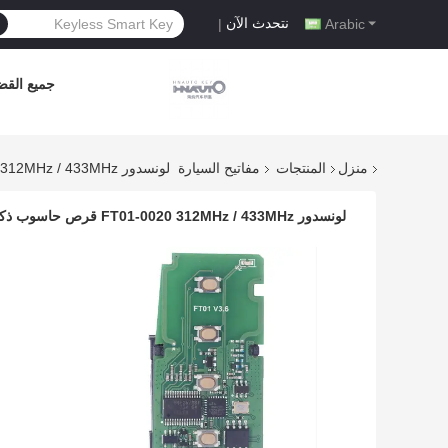
نتحدث الآن
|
Arabic
جميع القضا
منزل
المنتجات
مفاتيح السيارة
لونسدور FT01-0020 312MHz / 433MHz قرص حاسوب ذكي لتويوتا / ليكسوس
لونسدور FT01-0020 312MHz / 433MHz قرص حاسوب ذكي لتويوتا / ليكسوس