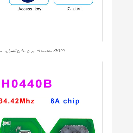
Lonsdor KH100+ مبرمج مفاتيح السيارة - مبرمج مفاتيح ذكية عن بعد محمول بالكامل مع تحديثات عبر الإنترنت