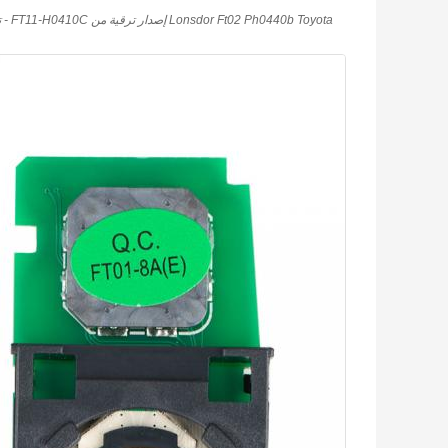
Lonsdor Ft02 Ph0440b Toyota إصدار ترقية من FT11-H0410C - تردد قابل للتبديل 312/314/433.58/434.42MHz متوافق مع K518ISE, K518S, KH100+