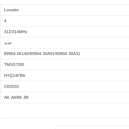
Lonsdor
4
312/314MHz
جديد
89904-06140/89904-30A91/89904-30A31
TMS37200
HYQ14FBA
CR2032
88, 88/A8, A8