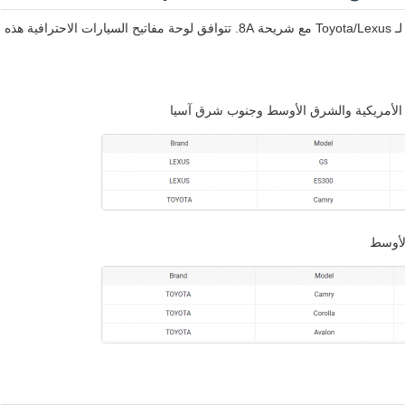
Lonsdor FT01-0020 312/433MHz لوحة مفاتيح ذكية PCB لـ Toyota/Lexus مع شريحة 8A. تتوافق لوحة مفاتيح السيارات الاحترافية هذه
 الأمريكية والشرق الأوسط وجنوب شرق آسيا
لأوسط