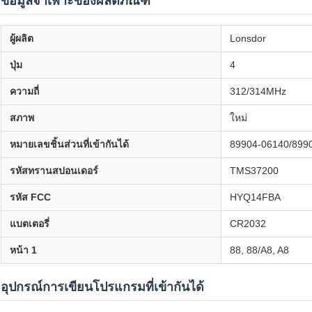
ข้อมูลจำเพาะของผลิตภัณฑ์
ผู้ผลิต
Lonsdor
ปุ่ม
4
ความถี่
312/314MHz
สภาพ
ใหม่
หมายเลขชิ้นส่วนที่เข้ากันได้
89904-06140/899
รหัสทรานสปอนเดอร์
TMS37200
รหัส FCC
HYQ14FBA
แบตเตอรี่
CR2032
หน้า 1
88, 88/A8, A8
อุปกรณ์การเขียนโปรแกรมที่เข้ากันได้