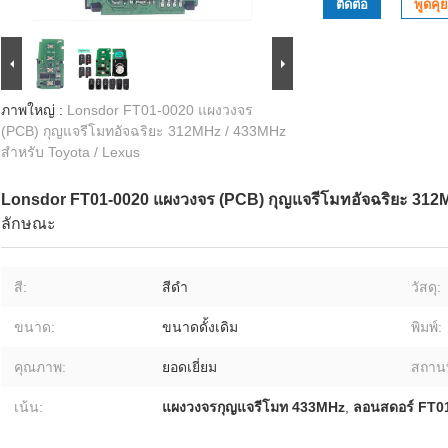
ติดต่อ
พูดคุย
ภาพใหญ่ :
Lonsdor FT01-0020 แผงวงจร
(PCB) กุญแจรีโมทอัจฉริยะ 312MHz / 433MHz
สำหรับ Toyota / Lexus
Lonsdor FT01-0020 แผงวงจร (PCB) กุญแจรีโมทอัจฉริยะ 312M
ลักษณะ
สี:
สีดำ
วัสดุ:
ขนาด:
ขนาดดั้งเดิม
พิมพ์:
คุณภาพ:
ยอดเยี่ยม
สถานท
เน้น:
แผงวงจรกุญแจรีโมท 433MHz
,
ลอนสดอร์ FT0