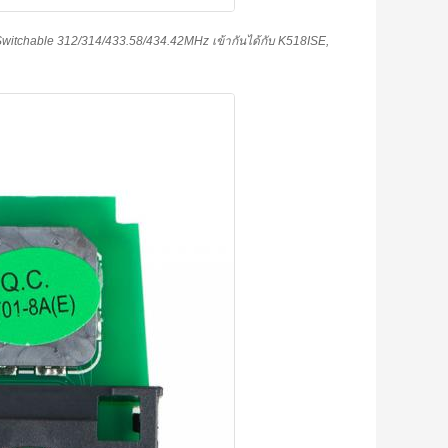
itchable 312/314/433.58/434.42MHz เข้ากันได้กับ K518ISE,