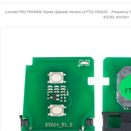
Lonsdor Ft02 Ph0440b Toyota Upgrade Version of FT11-H0410C - Frequency Sw
K518S, KH100+