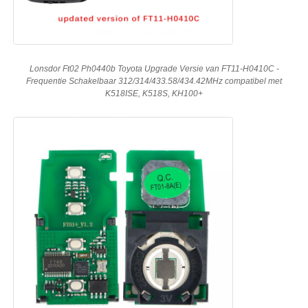
Lonsdor Ft02 Ph0440b Toyota Upgrade Versie van FT11-H0410C -
Frequentie Schakelbaar 312/314/433.58/434.42MHz compatibel met
K518ISE, K518S, KH100+