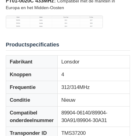
FT01-0020C 433MHz:
Compatibel met de markten in
Europa en het Midden-Oosten
Productspecificaties
Fabrikant
Lonsdor
Knoppen
4
Frequentie
312/314MHz
Thuis
Conditie
Nieuw
Compatibel
89904-06140/89904-
Producten
onderdeelnummer
30A91/89904-30A31
Transponder ID
TMS37200
Videos