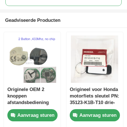
Geadviseerde Producten
Originele OEM 2
Origineel voor Honda
knoppen
motorfiets sleutel PN:
afstandsbediening
35123-K1B-T10 drie-
433.87mhz FSK voor
knop FSK433.92MHz
Aanvraag sturen
Aanvraag sturen
Su-zuki Jim-ny 2005-
ID47chip
2017 Zonder chip
afstandsbediening