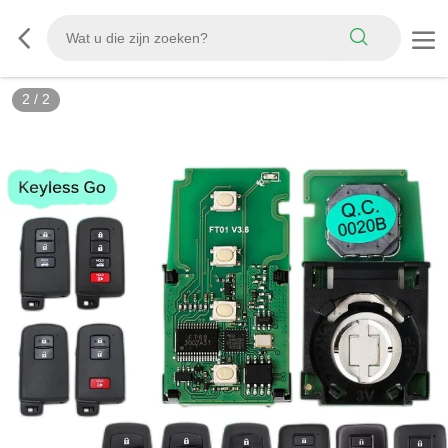
2
/
2