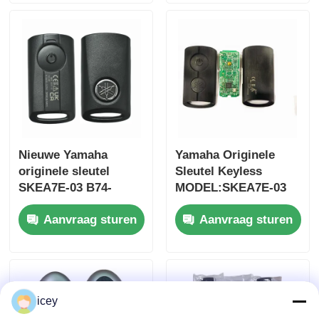
37182-A7 Alleen
auto sleutel
besturing voor
groothandel MOQ
50pcs
Nieuwe Yamaha
Yamaha Originele
originele sleutel
Sleutel Keyless
SKEA7E-03 B74-
MODEL:SKEA7E-03
H6261-02 662F-
Voor Yamaha Smart
Aanvraag sturen
Aanvraag sturen
SKEA7D03
Remote Key B74-
H6261-02/662F-
SKEA7D03
icey