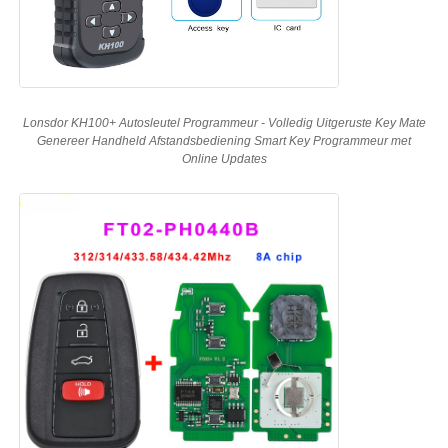
auto Sleutel Schelp
Autosleutelblad
Lonsdor KH100+ Autosleutel Programmeur - Volledig Uitgeruste Key Mate
Genereer Handheld Afstandsbediening Smart Key Programmeur met
Online Updates
Enkelsnijdende hoekfrees
auto zeer belangrijke programmeur
transponderspaander
Sluitmachine
KEYDIY Slimme sleutel