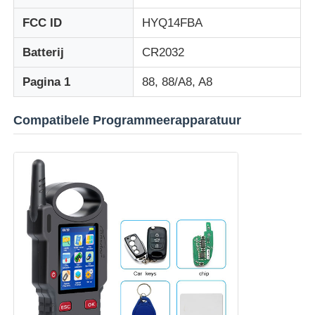
FCC ID
HYQ14FBA
Over ons
Batterij
CR2032
Pagina 1
88, 88/A8, A8
Fabrieksreis
Compatibele Programmeerapparatuur
Kwaliteitscontrole
Contacteer ons
nieuws
Alle Gevallen
Autosleutels