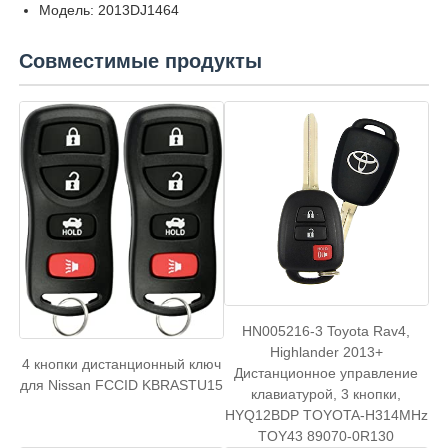
Модель: 2013DJ1464
Автомобиль
Совместимые продукты
Заготовка ключа зажигания
Одноугольная фрезерная резачка
программист ключа автомобиля
обломок приемоответчика
HN005216-3 Toyota Rav4,
Highlander 2013+
4 кнопки дистанционный ключ
Станок для изготовления ключей
Дистанционное управление
для Nissan FCCID KBRASTU15
клавиатурой, 3 кнопки,
HYQ12BDP TOYOTA-H314MHz
Умный ключ KEYDIY
TOY43 89070-0R130