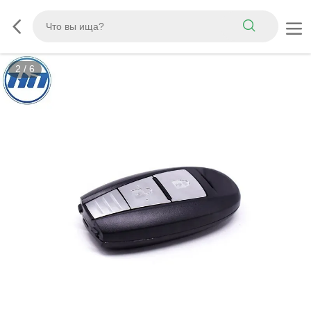
2
/
6