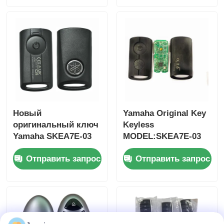
чипа 37182-A7,
ID47,
только управление
дистанционный
для оптовой
ключ
продажи,
минимальный заказ
50 шт.
Новый
Yamaha Original Key
оригинальный ключ
Keyless
Yamaha SKEA7E-03
MODEL:SKEA7E-03
B74-H6261-02 662F-
Для Yamaha Умный
Отправить запрос
Отправить запрос
SKEA7D03
дистанционный
ключ B74-H6261-
02/662F-SKEA7D03