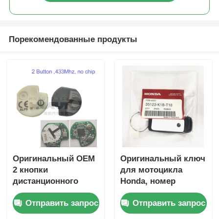
Порекомендованные продукты
Оригинальный OEM
Оригинальный ключ
2 кнопки
для мотоцикла
дистанционного
Honda, номер
управления 433,87
детали: 35123-K1B-
Отправить запрос
Отправить запрос
МГц FSK для Su-zuki
T10, трехкнопочный,
Jim-ny 2005-2017 без
FSK433.92MHz, чип