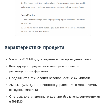
О Компании
Наша фабрика
контроль качества
Характеристики продукта
контактные данные
Частота 433 МГц для надежной беспроводной связи
Конструкция с двумя кнопками для основных
дистанционных функций
Новости
Продвинутая технология безопасности с 47 чипами
Умный пульт дистанционного управления с механизмом
Все случаи
складной клавиши
Система дистанционного доступа без ключа совместимая
с R64M0
Автоматические ключи