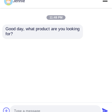
Jennie
11:48 PM
Good day, what product are you looking 
2024-2025 Hyundai
2009-2014 TL Умный
for?
Tuscon FOB умный
брелок с
ключ 4+1 кнопка
дистанционным
433MHz ID4A 95440-
управлением 3+1
Отправить запрос
Отправить запрос
N9500
кнопки FSK313.8
МГц / PCF7945A /
HITAG 2 / 46 ЧИП /
FCC ID: M3N5WY8145
Главная страница
Карта сайта
контактные данные
/ HON66
Desktop Site
Карта сайта
Политика уединения
Качество
Автоматические ключи
Китайская
фабрика.Copyright © 2026 Guangzhou Haina