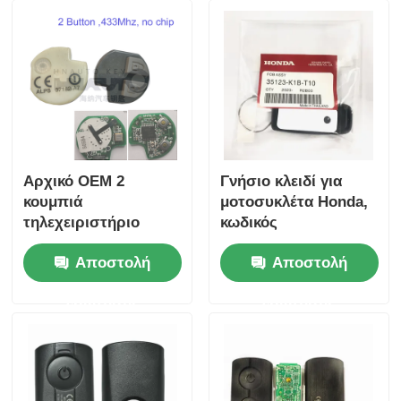
Αρχικό OEM 2
Γνήσιο κλειδί για
κουμπιά
μοτοσυκλέτα Honda,
τηλεχειριστήριο
κωδικός
433.87mhz FSK για
ανταλλακτικού:
Αποστολή
Αποστολή
Su-zuki Jim-ny 2005-
35123-K1B-T10,
2017 Χωρίς τσιπ
τηλεχειριστήριο
ερώτησης
ερώτησης
37182-A7 Μόνο
τριών κουμπιών
έλεγχος για χονδρικό
FSK433.92MHz με
MOQ 50pcs
τσιπ ID47