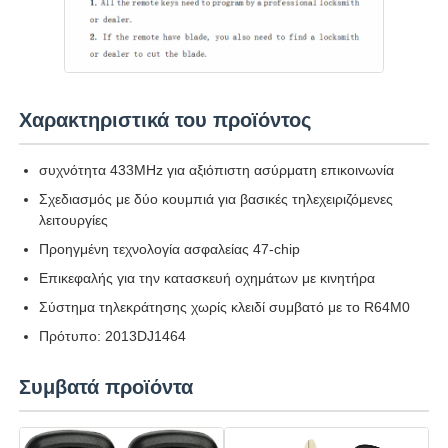
Σχετικά με εμάς
Χαρακτηριστικά του προϊόντος
Γύρος εργοστασίων
συχνότητα 433MHz για αξιόπιστη ασύρματη επικοινωνία
Ποιοτικός έλεγχος
Σχεδιασμός με δύο κουμπιά για βασικές τηλεχειριζόμενες
λειτουργίες
επαφή
Προηγμένη τεχνολογία ασφαλείας 47-chip
Επικεφαλής για την κατασκευή οχημάτων με κινητήρα
Σύστημα τηλεκράτησης χωρίς κλειδί συμβατό με το R64M0
Νέα
Πρότυπο: 2013DJ1464
Όλες οι περιπτώσεις
Συμβατά προϊόντα
Αυτόματα κλειδιά