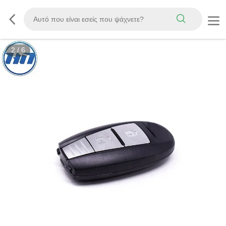
2
/
6