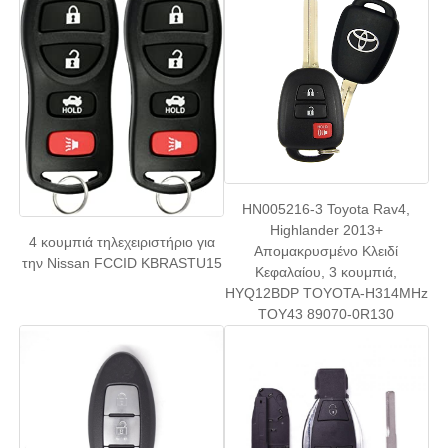
αυτοκινητοκινητοκινητοκινητοκινητοκινητοκινητοκινητο
Λεπίδα κλειδιού αυτοκινήτου
Μονόγωνη μηχανή κοπής
HN005216-3 Toyota Rav4,
Highlander 2013+
βασικός προγραμματιστής αυτοκινήτων
4 κουμπιά τηλεχειριστήριο για
Απομακρυσμένο Κλειδί
την Nissan FCCID KBRASTU15
Κεφαλαίου, 3 κουμπιά,
HYQ12BDP TOYOTA-H314MHz
τσιπ αναμεταδοτών
TOY43 89070-0R130
Μηχανή κλειδαριού
Κλειδί KEYDIY έξυπνο