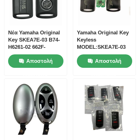
Νέα Yamaha Original
Yamaha Original Key
Key SKEA7E-03 B74-
Keyless
H6261-02 662F-
MODEL:SKEA7E-03
SKEA7D03
Για την Yamaha
Αποστολή
Αποστολή
έξυπνο
τηλεχειριστήριο
ερώτησης
ερώτησης
κλειδί B74-H6261-
02/662F-SKEA7D03