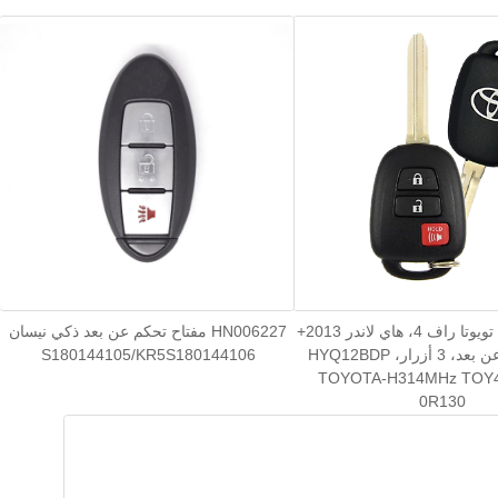
HN005216-3 تويوتا راف 4، هاي لاندر 2013+
HN006227 مفتاح تحكم عن بعد ذكي نيسان
مفتاح رأس عن بعد، 3 أزرار، HYQ12BDP
S180144105/KR5S180144106
TOYOTA-H314MHz TOY4
0R130