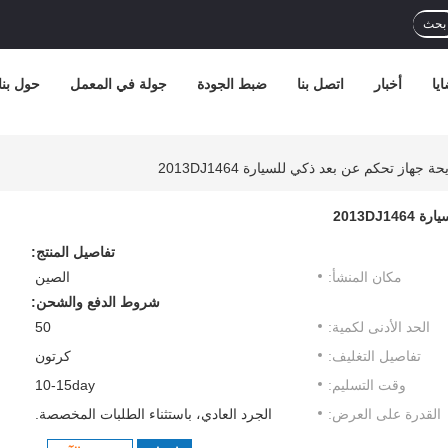
بحث
يا
أخبار
اتصل بنا
ضبط الجودة
جولة في المعمل
حول بنا
تفاصيل المنتج:
مكان المنشأ:
الصين
شروط الدفع والشحن:
الحد الأدنى لكمية:
50
تفاصيل التغليف:
كرتون
وقت التسليم:
10-15day
القدرة على العرض:
الجرد العادي، باستثناء الطلبات المخصصة.