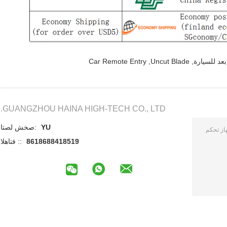
د للسيارة
,
Uncut Blade
,
Car Remote Entry
GUANGZHOU HAINA HIGH-TECH CO., LTD.
YU
اتصل شخص:
8618688418519
الهاتف ::