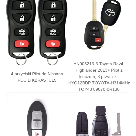
obudowa kluczyka samochodowego
Ostrza kluczyka samochodowego
Frez kątowy jednostronny
HN005216-3 Toyota Rav4,
Highlander 2013+ Pilot z
programista kluczy samochodowych
4 przyciski Pilot do Nissana
kluczem, 3 przyciski,
FCCID KBRASTU15
HYQ12BDP TOYOTA-H314MHz
TOY43 89070-0R130
chip transpondera
Automat do dorabiania kluczy
KEYDIY Inteligentny klucz