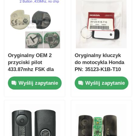
Oryginalny OEM 2
Oryginalny kluczyk
przyciski pilot
do motocykla Honda
433.87mhz FSK dla
PN: 35123-K1B-T10
Su-zuki Jim-ny 2005-
trójprzyciskowy
Wyślij zapytanie
Wyślij zapytanie
2017 Bez chipa 37182-
FSK433.92MHz
A7 Tylko sterowanie
ID47chip pilot do
dla hurtowej MOQ 50
kluczyka
sztuk
samochodowego