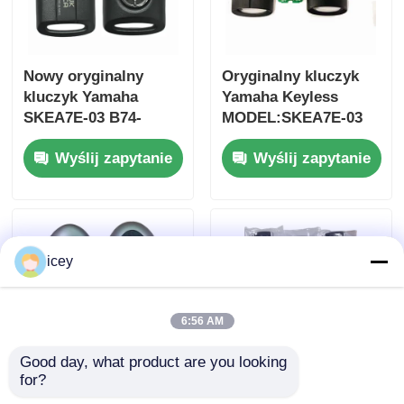
Nowy oryginalny
Oryginalny kluczyk
kluczyk Yamaha
Yamaha Keyless
SKEA7E-03 B74-
MODEL:SKEA7E-03
H6261-02 662F-
Do Yamaha Smart
Wyślij zapytanie
Wyślij zapytanie
SKEA7D03
Remote Key B74-
H6261-02/662F-
SKEA7D03
icey
6:56 AM
Good day, what product are you looking 
for?
2024-2025 Hyundai
2009-2014 TL