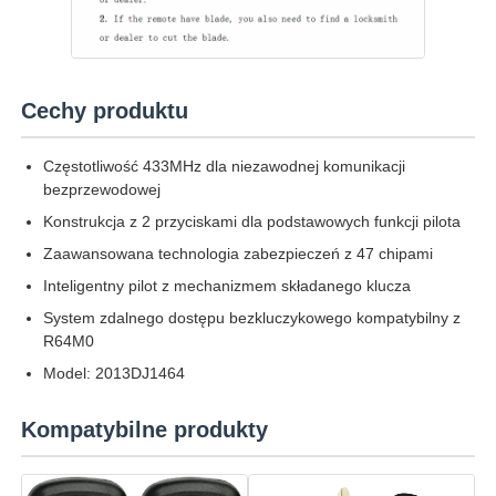
O nas
Cechy produktu
Wycieczka po fabryce
Częstotliwość 433MHz dla niezawodnej komunikacji
bezprzewodowej
Kontrola jakości
Konstrukcja z 2 przyciskami dla podstawowych funkcji pilota
Zaawansowana technologia zabezpieczeń z 47 chipami
Skontaktuj się z nami
Inteligentny pilot z mechanizmem składanego klucza
System zdalnego dostępu bezkluczykowego kompatybilny z
R64M0
Aktualności
Model: 2013DJ1464
Wszystkie przypadki
Kompatybilne produkty
Klucze automatyczne