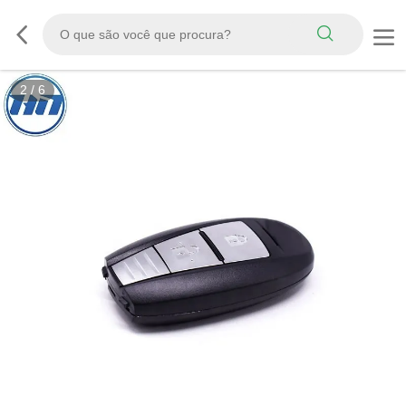
2
/
6