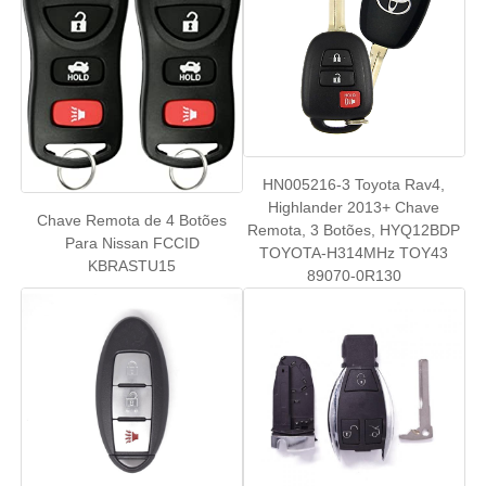
Carro Chave Shell
Lâmina da Chave do Carro
HN005216-3 Toyota Rav4,
Máquina de corte de moagem de um só ângulo
Highlander 2013+ Chave
Chave Remota de 4 Botões
Remota, 3 Botões, HYQ12BDP
Para Nissan FCCID
TOYOTA-H314MHz TOY43
programador da chave do carro
KBRASTU15
89070-0R130
microplaqueta do identificador
Máquina de fechadura
Chave inteligente KEYDIY