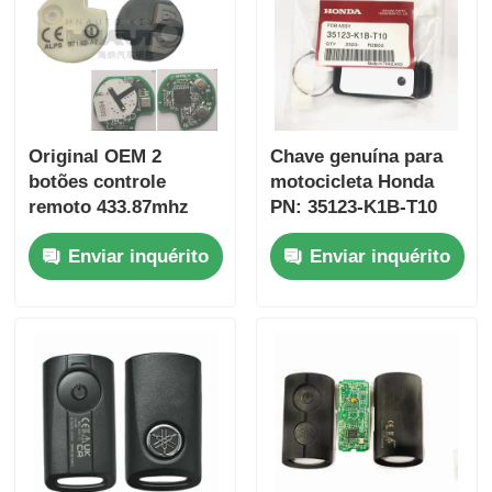
Original OEM 2
Chave genuína para
botões controle
motocicleta Honda
remoto 433.87mhz
PN: 35123-K1B-T10
FSK para Su-zuki
chave remota de três
Enviar inquérito
Enviar inquérito
Jim-ny 2005-2017
botões
Sem chip 37182-A7
FSK433.92MHz chip
Somente controle
ID47
para atacado MOQ
50pcs