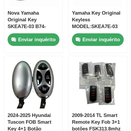
Nova Yamaha
Yamaha Key Original
Original Key
Keyless
SKEA7E-03 B74-
MODEL:SKEA7E-03
H6261-02 662F-
Para Yamaha Smart
Enviar inquérito
Enviar inquérito
SKEA7D03
Remote Key B74-
H6261-02/662F-
SKEA7D03
2024-2025 Hyundai
2009-2014 TL Smart
Tuscon FOB Smart
Remote Key Fob 3+1
Key 4+1 Botão
botões FSK313.8mhz