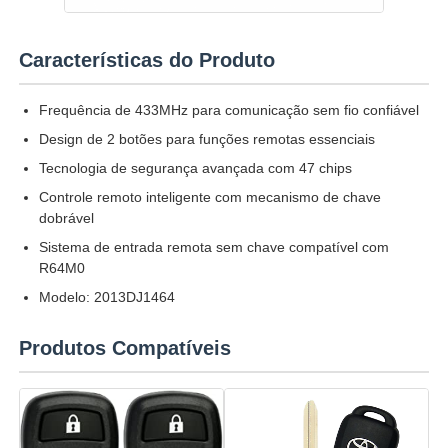
Quem Somos
Características do Produto
Frequência de 433MHz para comunicação sem fio confiável
Fábrica
Design de 2 botões para funções remotas essenciais
Tecnologia de segurança avançada com 47 chips
Controle de Qualidade
Controle remoto inteligente com mecanismo de chave
dobrável
Fale Conosco
Sistema de entrada remota sem chave compatível com
R64M0
Modelo: 2013DJ1464
notícias
Produtos Compatíveis
Todos os casos
Auto chaves