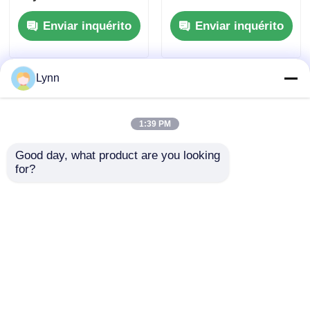
433MHz ID4A 95440-
/ PCF7945A / HITAG 2
Enviar inquérito
Enviar inquérito
N9500 Chave remota
/ 46 CHIP / FCC ID:
de proximidade
M3N5WY8145 /
HON66
Lynn
Casa
Mapa do Site
Fale Conosco
Desktop Site
Mapa do Site
Política de privacidade
1:39 PM
Good day, what product are you looking 
Qualidade
Auto chaves
Fábrica da china.Copyright
for?
© 2026 Guangzhou Haina High-Tech Co., Ltd.. All
Rights Reserved.