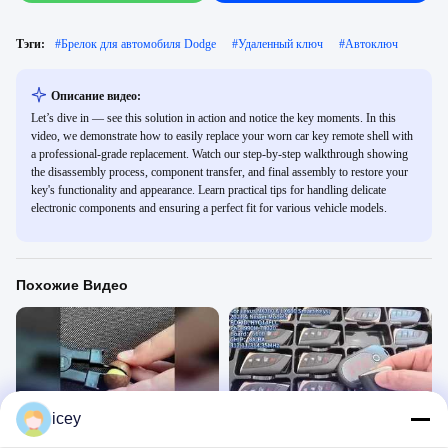
Тэги:
#
Брелок для автомобиля Dodge
#
Удаленный ключ
#
Автоключ
Описание видео:
Let’s dive in — see this solution in action and notice the key moments. In this
video, we demonstrate how to easily replace your worn car key remote shell with
a professional-grade replacement. Watch our step-by-step walkthrough showing
the disassembly process, component transfer, and final assembly to restore your
key's functionality and appearance. Learn practical tips for handling delicate
electronic components and ensuring a perfect fit for various vehicle models.
Похожие Видео
00:38
00:25
icey
Инструмент для открытия ключа
Умный брелок-брелок для Lexus.