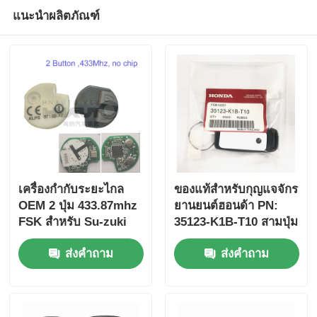
แนะนำผลิตภัณฑ์
เครื่องกํากับระยะไกล
ของแท้สําหรับกุญแจจักร
OEM 2 ปุ่ม 433.87mhz
ยานยนต์ฮอนด้า PN:
FSK สําหรับ Su-zuki
35123-K1B-T10 สามปุ่ม
Jim-ny 2005-2017 ไม่มี
FSK433.92MHz
ส่งคำถาม
ส่งคำถาม
ชิป 37182-A7 เพียงควบ
ID47chip กุญแจรถยนต์
คุมสําหรับขายส่ง MOQ
ไกล
50pcs