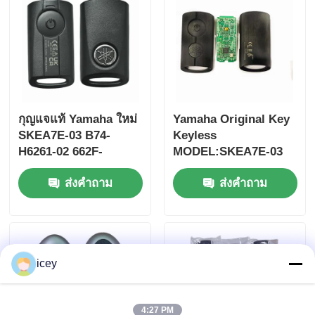
กุญแจแท้ Yamaha ใหม่
Yamaha Original Key
SKEA7E-03 B74-
Keyless
H6261-02 662F-
MODEL:SKEA7E-03
SKEA7D03
สําหรับ Yamaha Smart
ส่งคำถาม
ส่งคำถาม
Remote Key B74-
H6261-02/662F-
SKEA7D03
บ้าน
icey
ผลิตภัณฑ์
วิดีโอ
4:27 PM