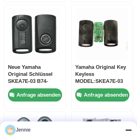
nur Steuerung für
Fernbedienung Auto
Großhandel, MOQ 50
Schlüssel
Stück
Neue Yamaha
Yamaha Original Key
Original Schlüssel
Keyless
SKEA7E-03 B74-
MODEL:SKEA7E-03
H6261-02 662F-
Für Yamaha Smart
Anfrage absenden
Anfrage absenden
SKEA7D03
Remote Key B74-
Startseite
H6261-02/662F-
SKEA7D03
Produkte
Jennie
Videos