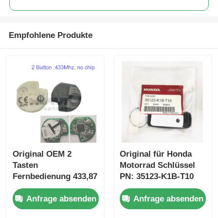
Empfohlene Produkte
Original OEM 2
Original für Honda
Tasten
Motorrad Schlüssel
Fernbedienung 433,87
PN: 35123-K1B-T10
MHz FSK für Su-zuki
drei-Taste
Anfrage absenden
Anfrage absenden
Jim-ny 2005–2017,
FSK433.92MHz
ohne Chip 37182-A7,
ID47chip