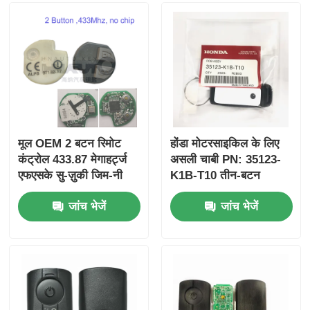
मूल OEM 2 बटन रिमोट
होंडा मोटरसाइकिल के लिए
कंट्रोल 433.87 मेगाहर्ट्ज
असली चाबी PN: 35123-
एफएसके सु-ज़ुकी जिम-नी
K1B-T10 तीन-बटन
2005-2017 के लिए बिना
FSK433.92MHz
जांच भेजें
जांच भेजें
चिप 37182-ए 7 के लिए
ID47chip रिमोट कार की
केवल थोक MOQ 50 पीसी
के लिए नियंत्रण