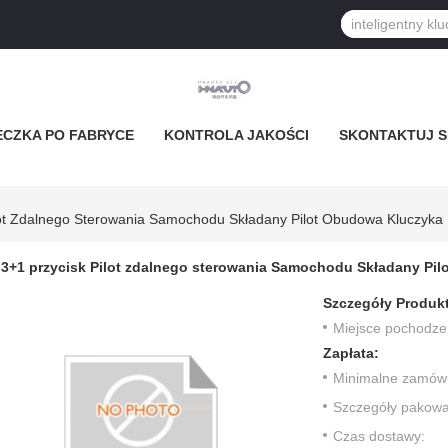
ECZKA PO FABRYCE
KONTROLA JAKOŚCI
SKONTAKTUJ SI
lot Zdalnego Sterowania Samochodu Składany Pilot Obudowa Kluczyka
3+1 przycisk Pilot zdalnego sterowania Samochodu Składany Pil
Szczegóły Produk
Miejsce pochodze
Zapłata:
Minimalne zamówi
Szczegóły pakowa
Czas dostawy: