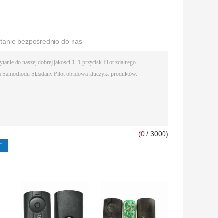
ytanie bezpośrednio do nas
(
0
/ 3000)