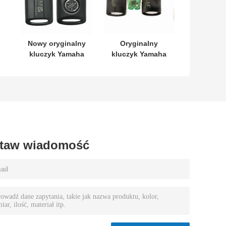
Nowy oryginalny
Oryginalny
kluczyk Yamaha
kluczyk Yamaha
SKEA7E-03 B74-
Keyless
H6261-02 662F-
MODEL:SKEA7E-
SKEA7D03
03 Do Yamaha
4
Smart Remote
Key B74-H6261-
02/662F-
SKEA7D03
taw wiadomość