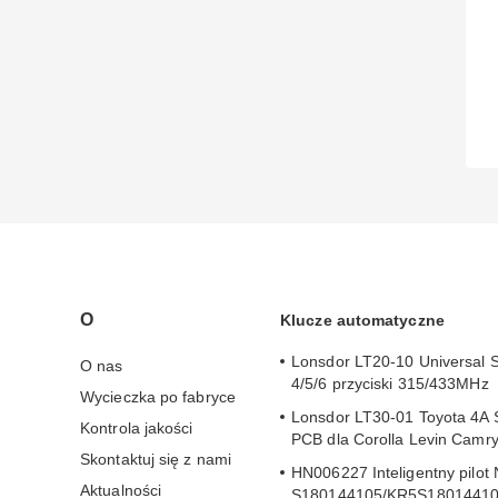
O
Klucze automatyczne
Lonsdor LT20-10 Universal 
O nas
4/5/6 przyciski 315/433MHz
Wycieczka po fabryce
Lonsdor LT30-01 Toyota 4A 
Kontrola jakości
PCB dla Corolla Levin Camr
Skontaktuj się z nami
HN006227 Inteligentny pilot 
Aktualności
S180144105/KR5S1801441