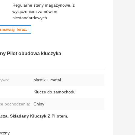
:
Regularne stany magazynowe, z
wyłączeniem zamówień
niestandardowych.
zmawiaj Teraz.
ny Pilot obudowa kluczyka
zywo:
plastik + metal
Klucze do samochodu
ce pochodzenia:
Chiny
acza
,
Składany Kluczyk Z Pilotem
,
yczny