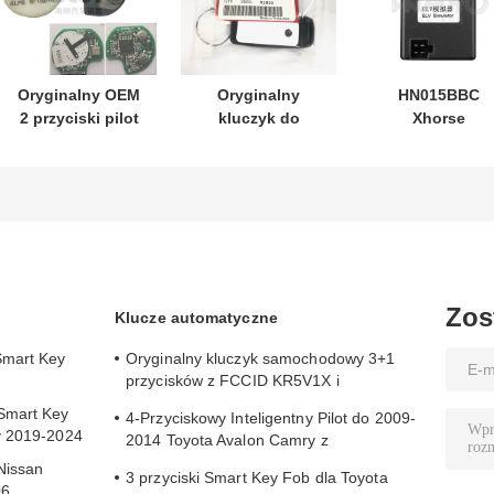
Oryginalny OEM
Oryginalny
HN015BBC
2 przyciski pilot
kluczyk do
Xhorse
433.87mhz FSK
motocykla Honda
XDMB11EN
dla Su-zuki Jim-
PN: 35123-K1B-
Emulator ESL
ny 2005-2017 Bez
T10
ELV do
chipa 37182-A7
trójprzyciskowy
Mercedesa W20
Tylko sterowanie
FSK433.92MHz
W207 W212
dla hurtowej
ID47chip pilot do
MOQ 50 sztuk
kluczyka
samochodowego
Zos
Klucze automatyczne
Smart Key
Oryginalny kluczyk samochodowy 3+1
przycisków z FCCID KR5V1X i
A2C32522800 do bezkluczykowego
Smart Key
4-Przyciskowy Inteligentny Pilot do 2009-
dostępu
y 2019-2024
2014 Toyota Avalon Camry z
identyfikatorem FCC HYQ14AEM
Nissan
3 przyciski Smart Key Fob dla Toyota
06