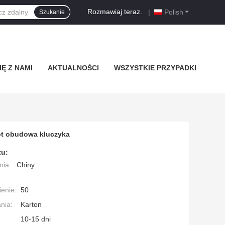
Rozmawiaj teraz.
|
Polish
Szukanie
Ę Z NAMI
AKTUALNOŚCI
WSZYSTKIE PRZYPADKI
ot obudowa kluczyka
tu:
nia:
Chiny
enie:
50
nia:
Karton
10-15 dni