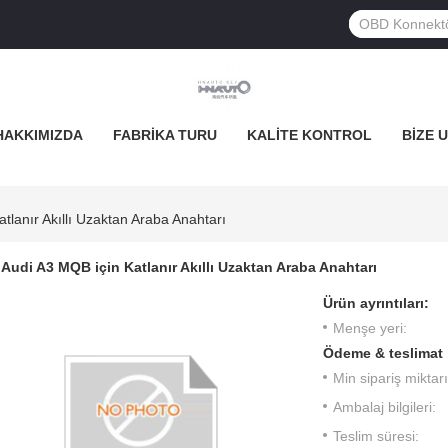
HAKKIMIZDA
FABRIKA TURU
KALITE KONTROL
BIZE 
tlanır Akıllı Uzaktan Araba Anahtarı
Audi A3 MQB için Katlanır Akıllı Uzaktan Araba Anahtarı
Ürün ayrıntıları:
Menşe yeri:
Ödeme & teslimat 
Min sipariş miktarı
Ambalaj bilgileri:
Teslim süresi: