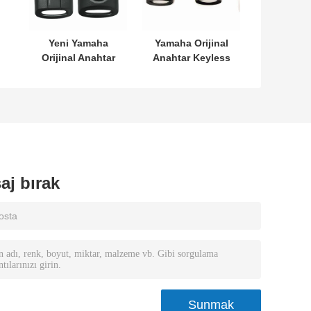
Yeni Yamaha
Yamaha Orijinal
Orijinal Anahtar
Anahtar Keyless
L
SKEA7E-03 B74-
MODEL:SKEA7E-
H6261-02 662F-
03 Yamaha Akıllı
7
SKEA7D03
Uzaktan
Kumanda
Anahtarı İçin
B74-H6261-
02/662F-
SKEA7D03
aj bırak