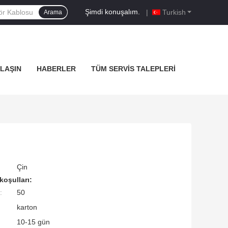
Şimdi konuşalım.
|
Turkish
Arama
ULAŞIN
HABERLER
TÜM SERVIS TALEPLERI
Çin
koşulları:
:
50
karton
10-15 gün