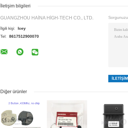
İletişim bilgileri
Sorgunuzu
GUANGZHOU HAINA HIGH-TECH CO., LTD.
İlgili kişi:
Icey
Tel:
8617512900070
Diğer ürünler