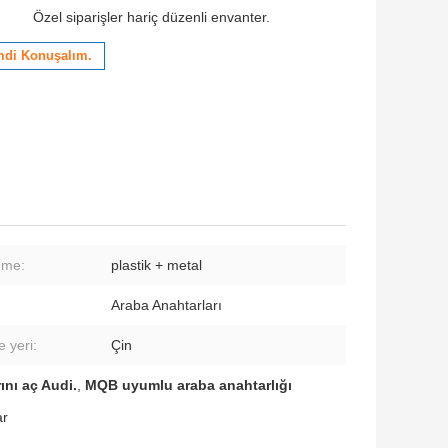
Özel siparişler hariç düzenli envanter.
mdi Konuşalım.
eme:
plastik + metal
Araba Anahtarları
 yeri:
Çin
ını aç Audi.
,
MQB uyumlu araba anahtarlığı
ar