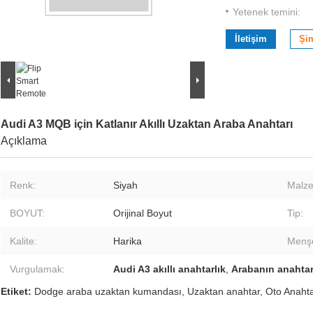
Yetenek temini:
İletişim
Şi
Audi A3 MQB için Katlanır Akıllı Uzaktan Araba Anahtarı
Açıklama
Renk:
Siyah
Malz
BOYUT:
Orijinal Boyut
Tip:
Kalite:
Harika
Menşe
Vurgulamak:
Audi A3 akıllı anahtarlık
,
Arabanın anahtar
Etiket:
Dodge araba uzaktan kumandası
,
Uzaktan anahtar
,
Oto Anaht