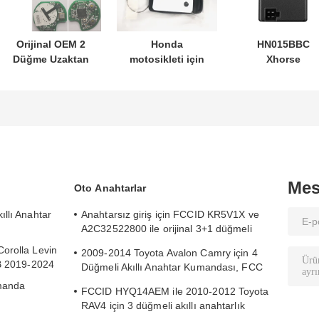
Orijinal OEM 2
Honda
HN015BBC
Düğme Uzaktan
motosikleti için
Xhorse
Kumanda
orijinal anahtar
XDMB11EN ES
433.87mhz Su-
PN: 35123-K1B-
ELV Emülatörü
zuki Jim-ny için
T10 üç düğmeli
Benz W204 W20
FSK 2005-2017
FSK433.92MHz
W212 İçin
Çipsiz 37182-A7
ID47 çipli uzaktan
Toptan satış için
kumandalı araba
sadece Kumanda
anahtarı
MOQ 50pcs
Mes
Oto Anahtarlar
llı Anahtar
Anahtarsız giriş için FCCID KR5V1X ve
A2C32522800 ile orijinal 3+1 düğmeli
araba anahtarı
orolla Levin
2009-2014 Toyota Avalon Camry için 4
CB 2019-2024
Düğmeli Akıllı Anahtar Kumandası, FCC
ID HYQ14AEM
manda
FCCID HYQ14AEM ile 2010-2012 Toyota
RAV4 için 3 düğmeli akıllı anahtarlık
06