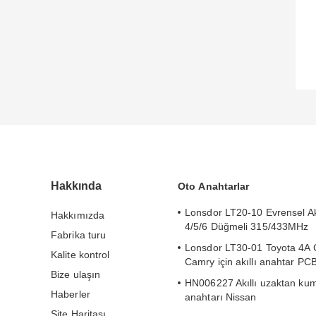
Hakkında
Oto Anahtarlar
Lonsdor LT20-10 Evrensel Akı
Hakkımızda
4/5/6 Düğmeli 315/433MHz
Fabrika turu
Lonsdor LT30-01 Toyota 4A C
Kalite kontrol
Camry için akıllı anahtar P
Bize ulaşın
HN006227 Akıllı uzaktan ku
Haberler
anahtarı Nissan
S180144105/KR5S1801441
Site Haritası