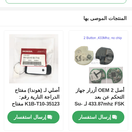
المنتجات الموصى بها
أصل OEM 2 أزرار جهاز
أصلي لـ (هوندا) مفتاح
التحكم عن بعد
الدراجة النارية رقم:
433.87mhz FSK لـ Su-
35123-K1B-T10 مفتاح
zuki Jim-ny 2005-2017
سيارة ذو ثلاثة أزرار
إرسال استفسار
إرسال استفسار
بدون رقاقة 37182-A7
فقط التحكم للجملة
MOQ 50pcs