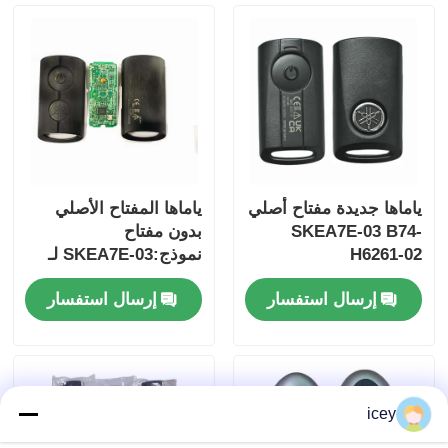
ياماها جديدة مفتاح أصلي
ياماها المفتاح الأصلي
SKEA7E-03 B74-
بدون مفتاح
H6261-02
نموذج:SKEA7E-03 لـ
Yamaha Smart
إرسال استفسار
إرسال استفسار
Remote Key B74-
منزل
H6261-02/662F-
SKEA7D03
المنتجات
icey
أشرطة فيديو