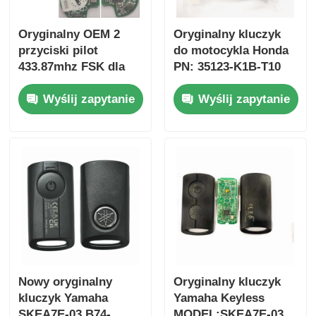
Oryginalny OEM 2
Oryginalny kluczyk
przyciski pilot
do motocykla Honda
433.87mhz FSK dla
PN: 35123-K1B-T10
Su-zuki Jim-ny 2005-
trójprzyciskowy
Wyślij zapytanie
Wyślij zapytanie
2017 Bez chipa 37182-
FSK433.92MHz
A7 Tylko sterowanie
ID47chip pilot do
dla hurtowej MOQ 50
kluczyka
sztuk
samochodowego
Dom
Produkty
Nowy oryginalny
Oryginalny kluczyk
kluczyk Yamaha
Yamaha Keyless
Filmy
SKEA7E-03 B74-
MODEL:SKEA7E-03