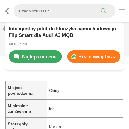
Inteligentny pilot do kluczyka samochodowego
1
/
0
Flip Smart dla Audi A3 MQB
MOQ：50
Rozmawiaj teraz.
Najlepsza cena
OPIS PRODUKTU
Miejsce
Chiny
pochodzenia
Minimalne
50
zamówienie
Szczegóły
Karton