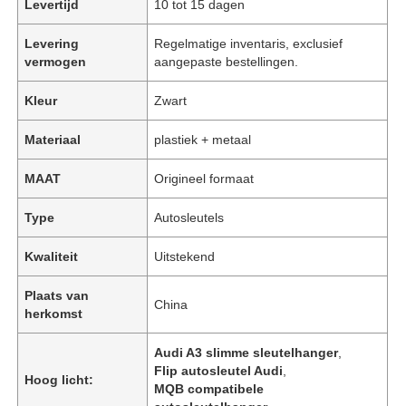
Levertijd
10 tot 15 dagen
Levering
Regelmatige inventaris, exclusief
vermogen
aangepaste bestellingen.
Kleur
Zwart
Materiaal
plastiek + metaal
MAAT
Origineel formaat
Type
Autosleutels
Kwaliteit
Uitstekend
Plaats van
China
herkomst
Audi A3 slimme sleutelhanger
,
Flip autosleutel Audi
,
Hoog licht:
MQB compatibele