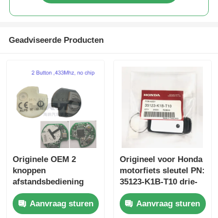
Geadviseerde Producten
Originele OEM 2
Origineel voor Honda
knoppen
motorfiets sleutel PN:
afstandsbediening
35123-K1B-T10 drie-
433.87mhz FSK voor
knop FSK433.92MHz
Aanvraag sturen
Aanvraag sturen
Su-zuki Jim-ny 2005-
ID47chip
2017 Zonder chip
afstandsbediening