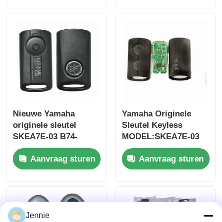
37182-A7 Alleen
auto sleutel
besturing voor
groothandel MOQ
50pcs
Nieuwe Yamaha
Yamaha Originele
originele sleutel
Sleutel Keyless
SKEA7E-03 B74-
MODEL:SKEA7E-03
H6261-02 662F-
Voor Yamaha Smart
Thuis
Aanvraag sturen
Aanvraag sturen
SKEA7D03
Remote Key B74-
H6261-02/662F-
SKEA7D03
Producten
Jennie
Videos