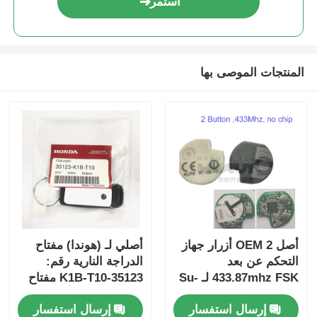
استمر
المنتجات الموصى بها
أصل OEM 2 أزرار جهاز
أصلي لـ (هوندا) مفتاح
التحكم عن بعد
الدراجة النارية رقم:
433.87mhz FSK لـ Su-
35123-K1B-T10 مفتاح
zuki Jim-ny 2005-2017
سيارة ذو ثلاثة أزرار
إرسال استفسار
إرسال استفسار
بدون رقاقة 37182-A7