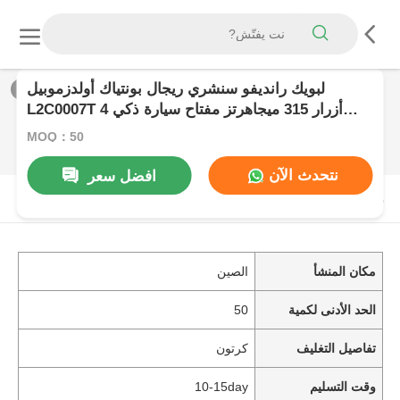
لبويك رانديفو سنشري ريجال بونتياك أولدزموبيل
1
/
0
L2C0007T 4 أزرار 315 ميجاهرتز مفتاح سيارة ذكي
بدون مفتاح دخول السيارة فوب جهاز التحكم عن بعد
MOQ：50
نتحدث الآن
افضل سعر
منتوج وصف
مكان المنشأ
الصين
الحد الأدنى لكمية
50
تفاصيل التغليف
كرتون
وقت التسليم
10-15day