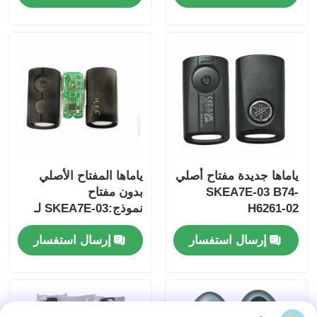
فقط التحكم للجملة
MOQ 50pcs
ياماها جديدة مفتاح أصلي
ياماها المفتاح الأصلي
SKEA7E-03 B74-
بدون مفتاح
H6261-02
نموذج:SKEA7E-03 لـ
منزل
Yamaha Smart
إرسال استفسار
إرسال استفسار
Remote Key B74-
H6261-02/662F-
المنتجات
SKEA7D03
أشرطة فيديو