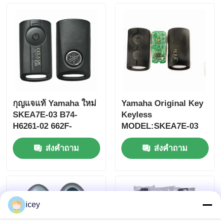
กุญแจแท้ Yamaha ใหม่
Yamaha Original Key
SKEA7E-03 B74-
Keyless
H6261-02 662F-
MODEL:SKEA7E-03
SKEA7D03
สําหรับ Yamaha Smart
ส่งคำถาม
ส่งคำถาม
Remote Key B74-
บ้าน
H6261-02/662F-
SKEA7D03
ผลิตภัณฑ์
icey
วิดีโอ