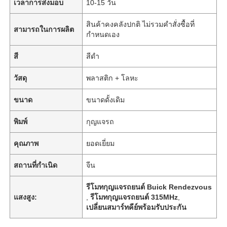
เวลาการส่งมอบ
10-15 วัน
สินค้าคงคลังปกติ ไม่รวมคำสั่งซื้อที่
สามารถในการผลิต
กำหนดเอง
สี
สีดำ
วัสดุ
พลาสติก + โลหะ
ขนาด
ขนาดดั้งเดิม
พิมพ์
กุญแจรถ
คุณภาพ
ยอดเยี่ยม
สถานที่กำเนิด
จีน
รีโมทกุญแจรถยนต์ Buick Rendezvous
แสงสูง:
,
รีโมทกุญแจรถยนต์ 315MHz
,
เปลี่ยนสมาร์ทคีย์พร้อมรับประกัน