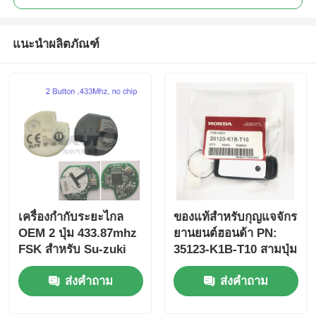
แนะนำผลิตภัณฑ์
เครื่องกํากับระยะไกล
ของแท้สําหรับกุญแจจักร
OEM 2 ปุ่ม 433.87mhz
ยานยนต์ฮอนด้า PN:
FSK สําหรับ Su-zuki
35123-K1B-T10 สามปุ่ม
Jim-ny 2005-2017 ไม่มี
FSK433.92MHz
ส่งคำถาม
ส่งคำถาม
ชิป 37182-A7 เพียงควบ
ID47chip กุญแจรถยนต์
คุมสําหรับขายส่ง MOQ
ไกล
50pcs