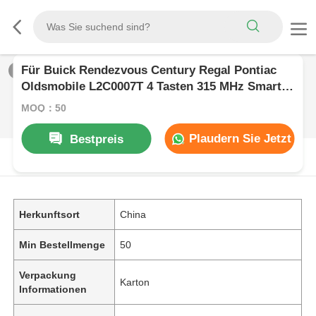
Für Buick Rendezvous Century Regal Pontiac
1
/
0
Oldsmobile L2C0007T 4 Tasten 315 MHz Smart
Car Keyless Entry Auto Schlüsselanhänger
MOQ：50
Fernbedienung
Plaudern Sie Jetzt
Bestpreis
PRODUKT-BESCHREIBUNG
Herkunftsort
China
Min Bestellmenge
50
Verpackung
Karton
Informationen