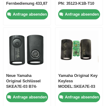
Fernbedienung 433,87
PN: 35123-K1B-T10
MHz FSK für Su-zuki
drei-Taste
Anfrage absenden
Anfrage absenden
Jim-ny 2005–2017,
FSK433.92MHz
ohne Chip 37182-A7,
ID47chip
nur Steuerung für
Fernbedienung Auto
Großhandel, MOQ 50
Schlüssel
Stück
Startseite
Neue Yamaha
Yamaha Original Key
Original Schlüssel
Keyless
SKEA7E-03 B74-
MODEL:SKEA7E-03
Produkte
H6261-02 662F-
Für Yamaha Smart
Anfrage absenden
Anfrage absenden
SKEA7D03
Remote Key B74-
H6261-02/662F-
Videos