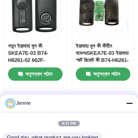
নতুন ইয়ামাহা মূল কী
ইয়ামাহা মূল কী কীহীন
SKEA7E-03 B74-
মডেলঃSKEA7E-03 ইয়ামাহা
H6261-02 662F-
স্মার্ট রিমোট কী B74-H6261-
SKEA7D03
02/662F-SKEA7D03 এর
অনুসন্ধান পাঠান
অনুসন্ধান পাঠান
জন্য
বাড়ি
Jennie
পণ্য
9:37 PM
ভিডিও
Good day, what product are you looking 