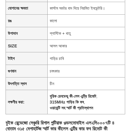
যোগানের ক্ষমতা
কাস্টম অর্ডার বাদ দিয়ে নিয়মিত ইনভেন্টরি।
রঙ
কালো
উপাদান
প্লাস্টিক + ধাতু
SIZE
আসল আকার
টাইপ
গাড়ির চাবি
গুণমান
চমৎকার
উৎপত্তি স্থল
চীন
বুয়িক রেনডেভু কী-লেস এন্ট্রি রিমোট
,
লক্ষণীয় করা:
315MHz গাড়ির কি ফব
,
ওয়ারেন্টি সহ স্মার্ট কী প্রতিস্থাপন
বুইক রেন্ডেজো সেঞ্চুরি রিগাল পন্টিয়াক ওল্ডসমোবাইল এল২সি০০০৭টি ৪
বোতাম ৩১৫ মেগাহার্টজ স্মার্ট কার কীলেস এন্ট্রি কার ফব রিমোট কী