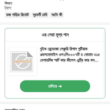
বিবরণ:
ট্যাগ:
ডজ গাড়ির রিমোট
দূরবর্তী চাবি
অটো কী
এর সেরা মূল্য পান
বুইক রেন্ডেজো সেঞ্চুরি রিগাল পন্টিয়াক
ওল্ডসমোবাইল এল২সি০০০৭টি ৪ বোতাম ৩১৫
মেগাহার্টজ স্মার্ট কার কীলেস এন্ট্রি কার ফব
রিমোট কী
চালিয়ে