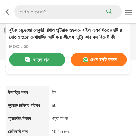
বুইক রেন্ডেজো সেঞ্চুরি রিগাল পন্টিয়াক ওল্ডসমোবাইল এল২সি০০০৭টি ৪
1
/
0
বোতাম ৩১৫ মেগাহার্টজ স্মার্ট কার কীলেস এন্ট্রি কার ফব রিমোট কী
MOQ：50
এখন চ্যাট করুন
ভালো দাম
পণ্যের বর্ণনা
উৎপত্তি স্থল
চীন
ন্যূনতম চাহিদার পরিমাণ
50
প্যাকেজিং বিবরণ
শক্ত কাগজ
ডেলিভারি সময়
10-15 দিন