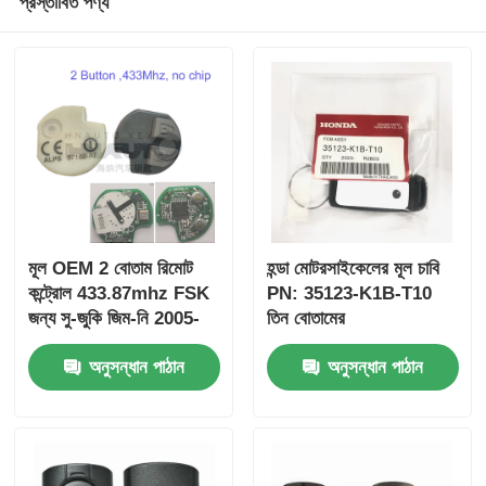
প্রস্তাবিত পণ্য
মূল OEM 2 বোতাম রিমোট
হন্ডা মোটরসাইকেলের মূল চাবি
কন্ট্রোল 433.87mhz FSK
PN: 35123-K1B-T10
জন্য সু-জুকি জিম-নি 2005-
তিন বোতামের
2017 ছাড়া চিপ 37182-A7
FSK433.92MHz
অনুসন্ধান পাঠান
অনুসন্ধান পাঠান
শুধুমাত্র নিয়ন্ত্রণ জন্য পাইকারি
ID47chip দূরবর্তী গাড়ির চাবি
MOQ 50pcs