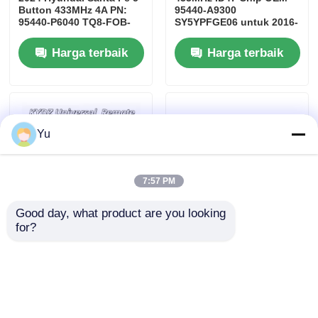
Button 433MHz 4A PN:
95440-A9300
95440-P6040 TQ8-FOB-
SY5YPFGE06 untuk 2016-
4F61M43
2021 Kia Sedona Keyless
Entry Remote
Harga terbaik
Harga terbaik
Yu
7:57 PM
Good day, what product are you looking 
for?
KYZD Supercar-Style
Simulator Emulator Mini
Smart Key Remote.
ELV ESL Xhorse 5 pcs
Universal 4-Button Smart
Pack
Key Shell untuk Auto
Locksmiths, Kompatibel
dengan Sebagian besar
Harga terbaik
Harga terbaik
Kendaraan Tanpa Kunci