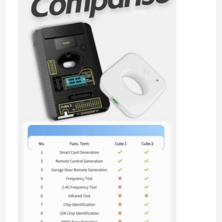
Tentang kita
Wisata pabrik
Kontrol kualitas
Hubungi kami
Berita
Semua Kasus
Kunci Otomatis