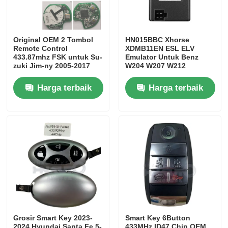
Original OEM 2 Tombol
HN015BBC Xhorse
Remote Control
XDMB11EN ESL ELV
433.87mhz FSK untuk Su-
Emulator Untuk Benz
zuki Jim-ny 2005-2017
W204 W207 W212
Tanpa Chip 37182-A7
Hanya Kontrol untuk
Harga terbaik
Harga terbaik
Grosir MOQ 50pcs
Grosir Smart Key 2023-
Smart Key 6Button
2024 Hyundai Santa Fe 5-
433MHz ID47 Chip OEM