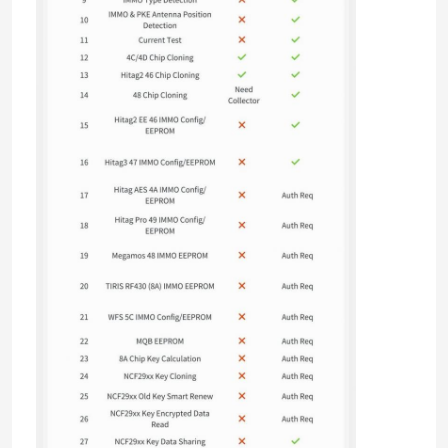
cangkang kunci mobil
Mata Kunci Mobil
Pemotong Penggilingan Sudut Tunggal
pemrogram kunci mobil
Chip Transponder
Mesin Tukang Kunci
Kunci Pintar KEYDIY