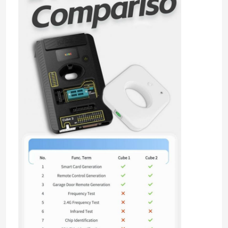
Über uns
Fabrik Tour
Qualitätskontrolle
Kontakt
Nachrichten
Alle Fälle
Selbstschlüssel