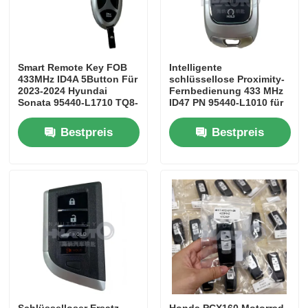
Smart Remote Key FOB
Intelligente
433MHz ID4A 5Button Für
schlüssellose Proximity-
2023-2024 Hyundai
Fernbedienung 433 MHz
Sonata 95440-L1710 TQ8-
ID47 PN 95440-L1010 für
FOB-4F61M43 Nähe
Hyundai Sonata 2020–
Schlüssel
2023
Bestpreis
Bestpreis
Schlüsselloser Ersatz
Honda PCX160 Motorrad