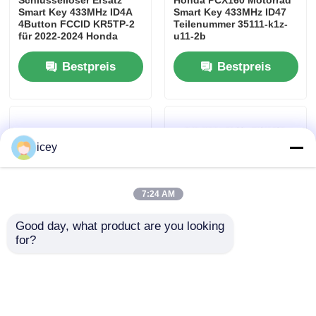
Smart Key 433MHz ID4A
Smart Key 433MHz ID47
4Button FCCID KR5TP-2
Teilenummer 35111-k1z-
für 2022-2024 Honda
u11-2b
Acura RDX Schlüssel
FOB-Steuerung
Bestpreis
Bestpreis
icey
7:24 AM
Good day, what product are you looking 
for?
Xhorse Mini ELV ESL
EONEBOSS TLK3 Kit
Simulator Emulator 5
Erweiterte Version TLK3
Stück Pack
Einheit + ET-01 + ET-02
Ultimative Lösung für
Toyota/Lexus/Subaru
Bestpreis
Bestpreis