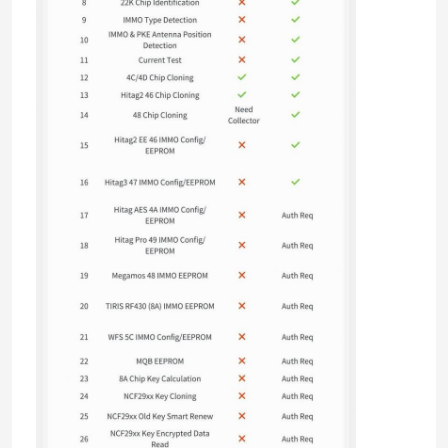
Autoschlüssel
Autoschlüsselrohling
Einwinkelfräsmaschine
Autoschlüsselprogrammierer
Transponderchip
Schlossermaschine
KEYDIY-Smart Key