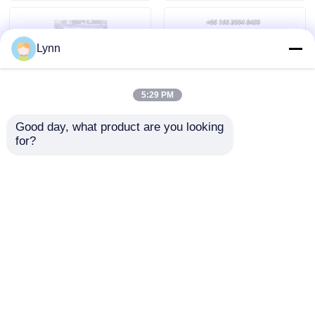
Lynn
5:29 PM
Good day, what product are you looking 
for?
2013-2017 4+1 버튼
혼다 아코드 2008 오리지널
315mhz 키 없는 자동차 리
리모컨 3 버튼 433.92MHz
모컨 FOB / NCF2951F /
46 칩 772147-TA0-W2
HITAG PRO / 49 CHIP /
FCC ID: 5WK49309 02
FCC ID: M3N-
A2C31243300 / HU101 5
최고의 가격
최고의 가격
버튼
홈
사이트맵
연락처
Desktop Site
사이트맵
개인 정보 정책