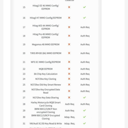
자동차 키 쉘
자동차 키 블레이드
싱글 앵글 밀링 커터
자동차 중요 프로그래머
트랜스폰더 칩
잠수기 기계
KEYDIY 스마트키