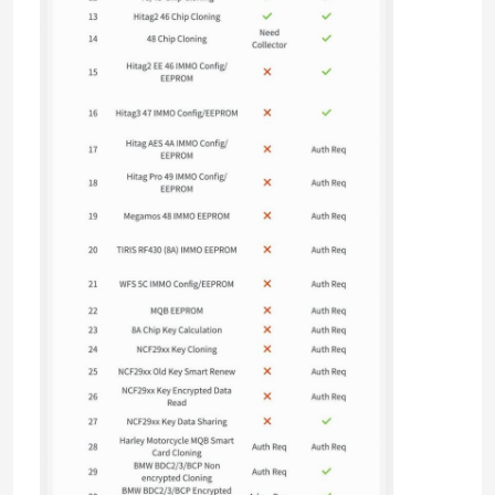
เปลือกกุญแจรถ
ใบมีดกุญแจรถ
เครื่องตัดบดมุมเดียว
โปรแกรมเมอร์กุญแจรถ
ชิปดาวเทียม
เครื่องล็อคชิม
KEYDIY สมาชิกคีย์