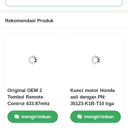
Rekomendasi Produk
Original OEM 2
Kunci motor Honda
Tombol Remote
asli dengan PN:
Control 433.87mhz
35123-K1B-T10 tiga
FSK untuk Su-zuki
tombol
mengirimkan
mengirimkan
Jim-ny 2005-2017
FSK433.92MHz
Tanpa Chip 37182-A7
ID47chip kunci mobil