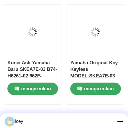
permintaan
permintaan
Hanya Kontrol untuk
remote
Grosir MOQ 50pcs
Kunci Asli Yamaha
Yamaha Original Key
Baru SKEA7E-03 B74-
Keyless
H6261-02 662F-
MODEL:SKEA7E-03
SKEA7D03
Untuk Yamaha Smart
mengirimkan
mengirimkan
Remote Key B74-
Rumah
H6261-02/662F-
permintaan
permintaan
SKEA7D03
Produk
icey
Video