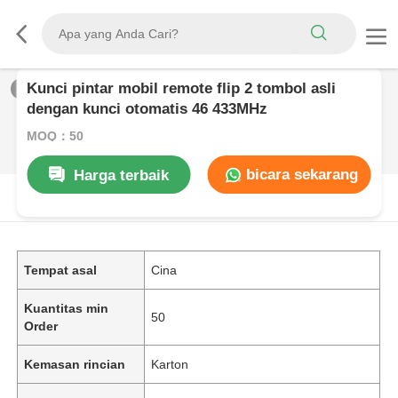
Kunci pintar mobil remote flip 2 tombol asli
1
/
0
dengan kunci otomatis 46 433MHz
MOQ：50
bicara sekarang
Harga terbaik
DESKRIPSI PRODUK
Tempat asal
Cina
Kuantitas min
50
Order
Kemasan rincian
Karton