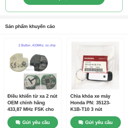
Sản phẩm khuyến cáo
Điều khiển từ xa 2 nút
Chìa khóa xe máy
OEM chính hãng
Honda PN: 35123-
433,87 MHz FSK cho
K1B-T10 3 nút
Su-zuki Jim-ny 2005-
FSK433.92MHz
Gửi yêu cầu
Gửi yêu cầu
2017 Không có chip
ID47chip từ xa