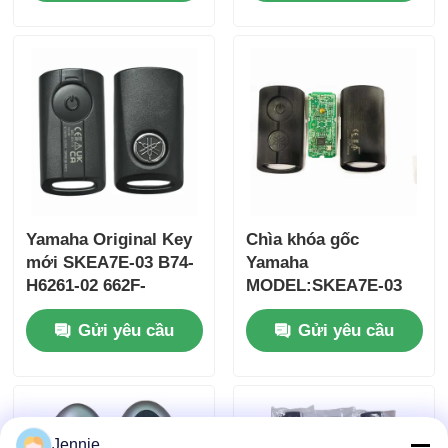
37182-A7 Chỉ điều
khiển cho bán buôn
MOQ 50 chiếc
Yamaha Original Key
Chìa khóa gốc
mới SKEA7E-03 B74-
Yamaha
H6261-02 662F-
MODEL:SKEA7E-03
SKEA7D03
Dành cho Chìa khóa
Nhà
Gửi yêu cầu
Gửi yêu cầu
thông minh từ xa
Yamaha B74-H6261-
02/662F-SKEA7D03
Sản phẩm
Video
Jennie