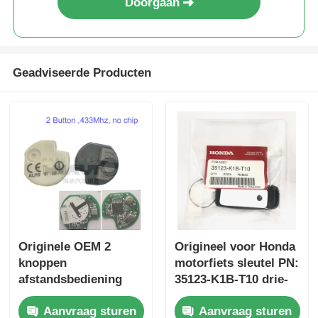
Doorgaan
Geadviseerde Producten
Originele OEM 2
Origineel voor Honda
knoppen
motorfiets sleutel PN:
afstandsbediening
35123-K1B-T10 drie-
433.87mhz FSK voor
knop FSK433.92MHz
Aanvraag sturen
Aanvraag sturen
Su-zuki Jim-ny 2005-
ID47chip