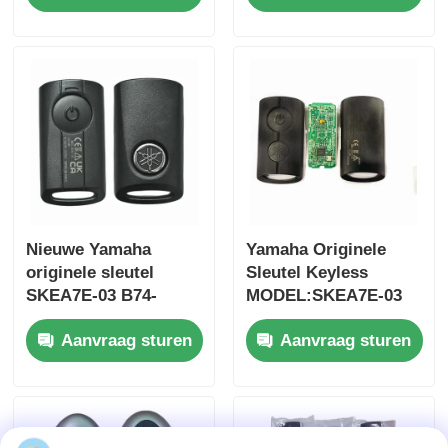
2017 Zonder chip
afstandsbediening
37182-A7 Alleen
auto sleutel
besturing voor
groothandel MOQ
50pcs
Nieuwe Yamaha
Yamaha Originele
originele sleutel
Sleutel Keyless
SKEA7E-03 B74-
MODEL:SKEA7E-03
Thuis
H6261-02 662F-
Voor Yamaha Smart
Aanvraag sturen
Aanvraag sturen
SKEA7D03
Remote Key B74-
H6261-02/662F-
Producten
SKEA7D03
Videos