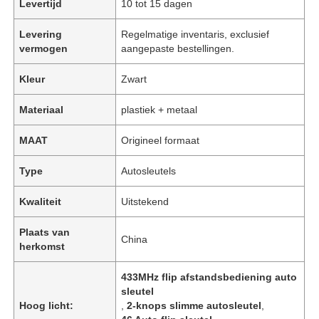
Levertijd
10 tot 15 dagen
Levering
Regelmatige inventaris, exclusief
vermogen
aangepaste bestellingen.
Kleur
Zwart
Materiaal
plastiek + metaal
MAAT
Origineel formaat
Type
Autosleutels
Kwaliteit
Uitstekend
Plaats van
China
herkomst
433MHz flip afstandsbediening auto
sleutel
Hoog licht:
,
2-knops slimme autosleutel
,