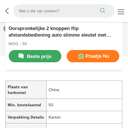
Oorspronkelijke 2 knoppen flip
1
/
0
afstandsbediening auto slimme sleutel met
433MHz 46 auto sleutel
MOQ：50
Praatje Nu
Beste prijs
PRODUCTOMSCHRIJVING
Plaats van
China
herkomst
Min. bestelaantal
50
Verpakking Details
Karton