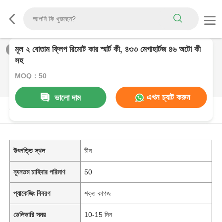
মূল ২ বোতাম ফ্লিপ রিমোট কার স্মার্ট কী, ৪৩৩ মেগাহার্টজ ৪৬ অটো কী
1
/
0
সহ
MOQ：50
এখন চ্যাট করুন
ভালো দাম
পণ্যের বর্ণনা
উৎপত্তি স্থল
চীন
ন্যূনতম চাহিদার পরিমাণ
50
প্যাকেজিং বিবরণ
শক্ত কাগজ
ডেলিভারি সময়
10-15 দিন