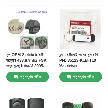
মূল OEM 2 বোতাম রিমোট
হন্ডা মোটরসাইকেলের মূল চাবি
কন্ট্রোল 433.87mhz FSK
PN: 35123-K1B-T10
জন্য সু-জুকি জিম-নি 2005-
তিন বোতামের
2017 ছাড়া চিপ 37182-A7
FSK433.92MHz
অনুসন্ধান পাঠান
অনুসন্ধান পাঠান
শুধুমাত্র নিয়ন্ত্রণ জন্য পাইকারি
ID47chip দূরবর্তী গাড়ির চাবি
MOQ 50pcs