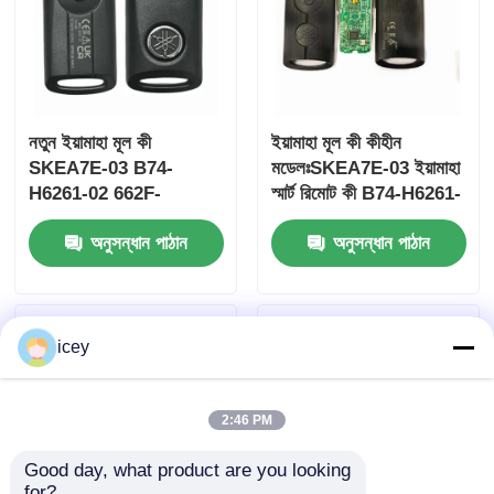
নতুন ইয়ামাহা মূল কী
ইয়ামাহা মূল কী কীহীন
SKEA7E-03 B74-
মডেলঃSKEA7E-03 ইয়ামাহা
H6261-02 662F-
স্মার্ট রিমোট কী B74-H6261-
SKEA7D03
02/662F-SKEA7D03 এর
অনুসন্ধান পাঠান
অনুসন্ধান পাঠান
জন্য
icey
বাড়ি
পণ্য
2:46 PM
Good day, what product are you looking 
ভিডিও
for?