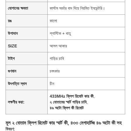
যোগানের ক্ষমতা
কাস্টম অর্ডার বাদ দিয়ে নিয়মিত ইনভেন্টরি।
রঙ
কালো
উপাদান
প্লাস্টিক + ধাতু
SIZE
আসল আকার
টাইপ
গাড়ির চাবি
গুণমান
চমৎকার
উৎপত্তি স্থল
চীন
433MHz ফ্লিপ রিমোট কার কী
,
লক্ষণীয় করা:
২ বোতামের স্মার্ট গাড়ির চাবি
,
৪৬ অটো ফ্লিপ কী রিমোট
মূল ২ বোতাম ফ্লিপ রিমোট কার স্মার্ট কী, ৪৩৩ মেগাহার্টজ ৪৬ অটো কী সহ
বিবরণ: