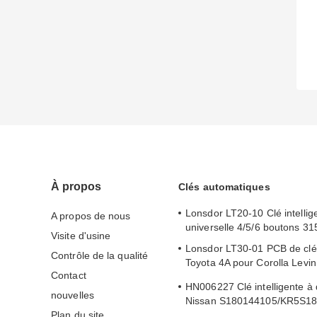
À propos
Clés automatiques
Lonsdor LT20-10 Clé intellig
A propos de nous
universelle 4/5/6 boutons 3
Visite d'usine
Lonsdor LT30-01 PCB de clé i
Contrôle de la qualité
Toyota 4A pour Corolla Levi
Contact
2019-2024
HN006227 Clé intelligente à 
nouvelles
Nissan S180144105/KR5S1
Plan du site