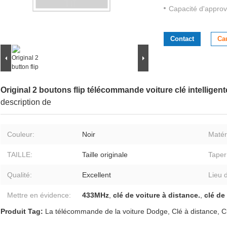
Capacité d'approv
Contact
Ca
Original 2 boutons flip télécommande voiture clé intellige
description de
Couleur:
Noir
Matéri
TAILLE:
Taille originale
Taper
Qualité:
Excellent
Lieu d
Mettre en évidence:
433MHz
,
clé de voiture à distance.
,
clé de
Produit Tag:
La télécommande de la voiture Dodge
,
Clé à distance
,
C