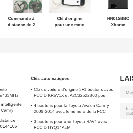
Commande à
Clé d'origine
HN015BBC
distance de 2
pour une moto
Xhorse
boutons
Honda PN:
XDMB11EN
433.87mhz FSK
35123-K1B-T10
Émulateur ESL
pour Su-zuki Jim-
clé de voiture à
ELV pour Benz
ny 2005-2017
distance à trois
W204 W207 W2
Sans puce 37182-
boutons
A7 Seule
FSK433.92MHz
commande en
ID47chip
gros MOQ 50pcs
LA
Clés automatiques
ente
Clé de voiture d'origine 3+1 boutons avec
15/433MHz
FCCID KR5V1X et A2C32522800 pour
entrée sans clé
ntelligente
4 boutons pour la Toyota Avalon Camry
n Camry
2009-2014 avec le numéro de la FCC
HYQ14AEM
distance
3 boutons pour une Toyota RAV4 avec
80144106
FCCID HYQ14AEM