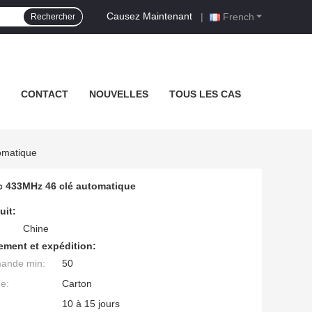
Causez Maintenant
|
French
Rechercher
CONTACT
NOUVELLES
TOUS LES CAS
omatique
ec 433MHz 46 clé automatique
uit:
Chine
ement et expédition:
mande min:
50
ge:
Carton
10 à 15 jours