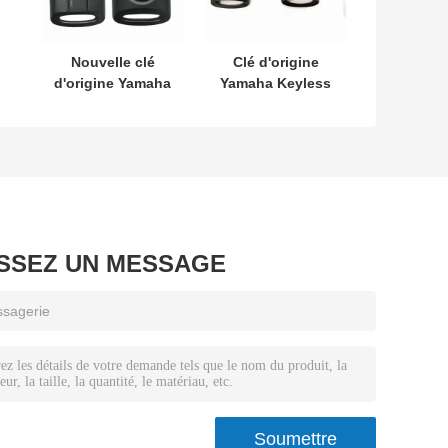
Nouvelle clé
Clé d'origine
d'origine Yamaha
Yamaha Keyless
SKEA7E-03 B74-
MODÈLE :
H6261-02 662F-
SKEA7E-03 Pour
SKEA7D03
clé intelligente à
12
distance Yamaha
B74-H6261-
02/662F-
SKEA7D03
ISSEZ UN MESSAGE