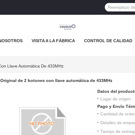
NOSOTROS
VISITA A LA FÁBRICA
CONTROL DE CALIDAD
 Con Llave Automática De 433MHz
Original de 2 botones con llave automática de 433MHz
Datos del product
Lugar de origen:
Pago y Envío Tér
Cantidad de orde
Detalles de empa
Tiempo de entreg