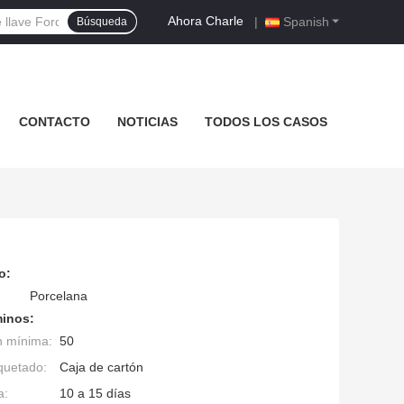
Ahora Charle
|
Spanish
Búsqueda
CONTACTO
NOTICIAS
TODOS LOS CASOS
o:
Porcelana
minos:
n mínima:
50
quetado:
Caja de cartón
a:
10 a 15 días