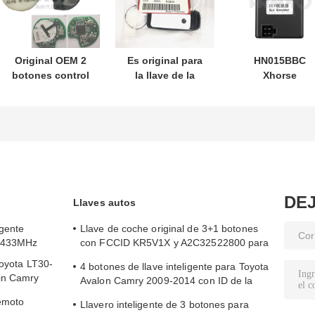
Original OEM 2
Es original para
HN015BBC
botones control
la llave de la
Xhorse
remoto
motocicleta
XDMB11EN
433.87mhz FSK
Honda PN:
Emulador ESL
para Su-zuki Jim-
35123-K1B-T10
ELV para Benz
ny 2005-2017 Sin
tres botones
W204 W207 W2
chip 37182-A7
FSK433.92MHz
Solo control para
ID47chip llave de
mayorista MOQ
coche remoto
50pcs
DE
Llaves autos
igente
Llave de coche original de 3+1 botones
5/433MHz
con FCCID KR5V1X y A2C32522800 para
entrada sin llave
Toyota LT30-
4 botones de llave inteligente para Toyota
vin Camry
Avalon Camry 2009-2014 con ID de la
FCC HYQ14AEM
emoto
Llavero inteligente de 3 botones para