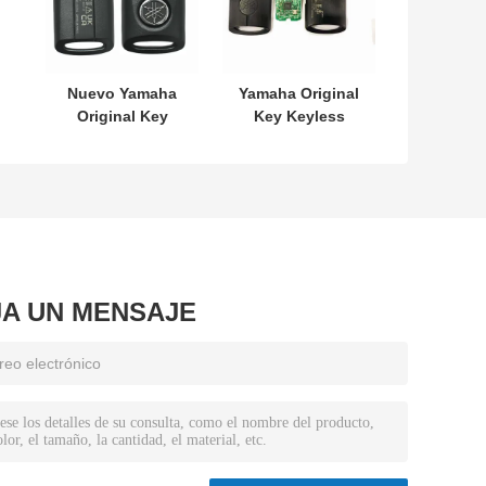
Nuevo Yamaha
Yamaha Original
Original Key
Key Keyless
SKEA7E-03 B74-
MODEL:SKEA7E-
H6261-02 662F-
03 Para Yamaha
SKEA7D03
llave inteligente
12
de control
remoto B74-
H6261-02/662F-
SKEA7D03
JA UN MENSAJE