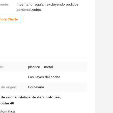
uente:
Inventario regular, excluyendo pedidos
personalizados.
hora Charle
al:
plástico + metal
Las llaves del coche
 de origen:
Porcelana
e de coche inteligente de 2 botones
,
 coche 46
automática