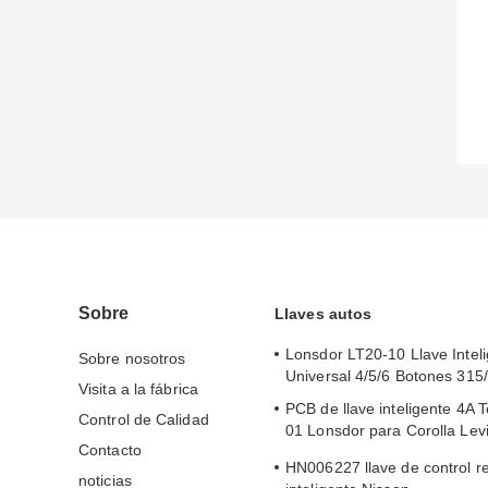
Sobre
Llaves autos
Lonsdor LT20-10 Llave Intel
Sobre nosotros
Universal 4/5/6 Botones 31
Visita a la fábrica
PCB de llave inteligente 4A 
Control de Calidad
01 Lonsdor para Corolla Le
Contacto
2019-2024
HN006227 llave de control r
noticias