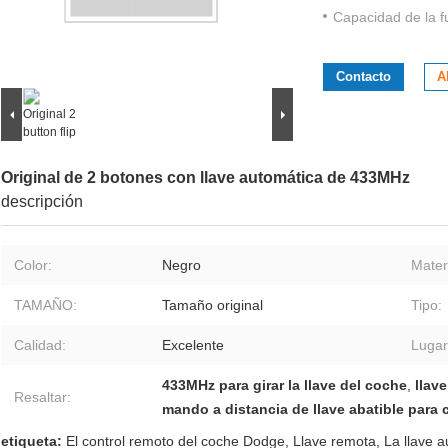
Capacidad de la f
Contacto
A
Original de 2 botones con llave automática de 433MHz
descripción
Color:
Negro
Materi
TAMAÑO:
Tamaño original
Tipo:
Calidad:
Excelente
Lugar
433MHz para girar la llave del coche
,
llav
Resaltar:
mando a distancia de llave abatible para
etiqueta:
El control remoto del coche Dodge
,
Llave remota
,
La llave 