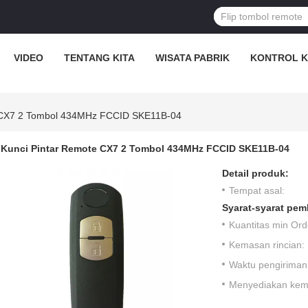
VIDEO
TENTANG KITA
WISATA PABRIK
KONTROL K
e CX7 2 Tombol 434MHz FCCID SKE11B-04
Kunci Pintar Remote CX7 2 Tombol 434MHz FCCID SKE11B-04
Detail produk:
Tempat asal:
Syarat-syarat pem
Kuantitas min Ord
Kemasan rincian:
Waktu pengiriman
Menyediakan ke