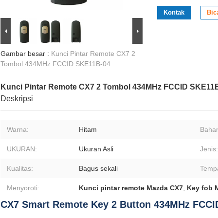
Kontak
Bic
Gambar besar :
Kunci Pintar Remote CX7 2
Tombol 434MHz FCCID SKE11B-04
Kunci Pintar Remote CX7 2 Tombol 434MHz FCCID SKE11
Deskripsi
Warna:
Hitam
Baha
UKURAN:
Ukuran Asli
Jenis:
Kualitas:
Bagus sekali
Tempa
Menyoroti:
Kunci pintar remote Mazda CX7
,
Key fob 
CX7 Smart Remote Key 2 Button 434MHz FCCI