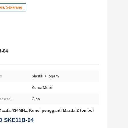
ara Sekarang
B-04
n:
plastik + logam
Kunci Mobil
t asal:
Cina
Mazda 434MHz
,
Kunci pengganti Mazda 2 tombol
D SKE11B-04