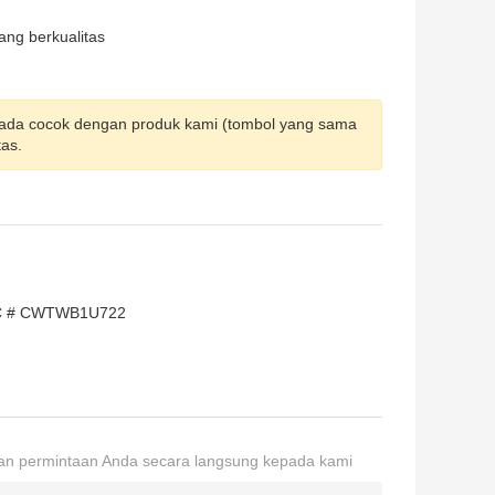
ang berkualitas
 ada cocok dengan produk kami (tombol yang sama
tas.
FCC # CWTWB1U722
an permintaan Anda secara langsung kepada kami