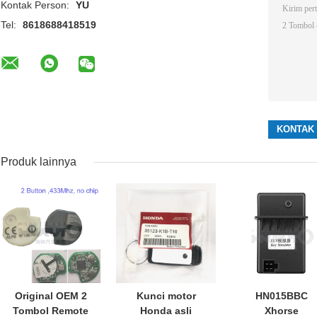
Kontak Person:
YU
Tel:
8618688418519
Produk lainnya
Original OEM 2
Kunci motor
HN015BBC
Tombol Remote
Honda asli
Xhorse