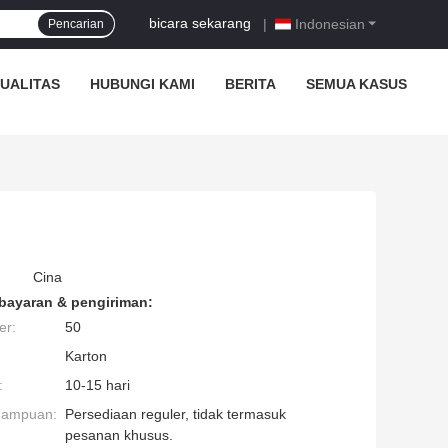
bicara sekarang
|
Indonesian
Pencarian
UALITAS
HUBUNGI KAMI
BERITA
SEMUA KASUS
Cina
bayaran & pengiriman:
er:
50
Karton
:
10-15 hari
mampuan:
Persediaan reguler, tidak termasuk
pesanan khusus.