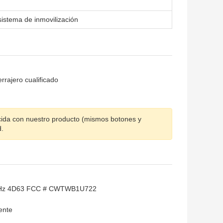
sistema de inmovilización
rrajero cualificado
ncida con nuestro producto (mismos botones y
d.
15 MHz 4D63 FCC # CWTWB1U722
gente