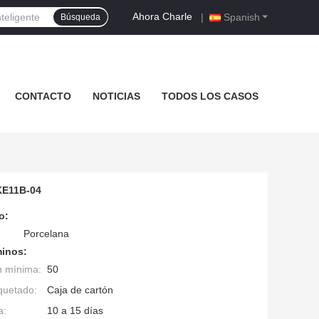
Ahora Charle
|
Spanish
Búsqueda
CONTACTO
NOTICIAS
TODOS LOS CASOS
SKE11B-04
o:
Porcelana
minos:
n mínima:
50
quetado:
Caja de cartón
a:
10 a 15 días