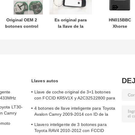
Original OEM 2
Es original para
HN015BBC
botones control
la llave de la
Xhorse
remoto
motocicleta
XDMB11EN
433.87mhz FSK
Honda PN:
Emulador ESL
para Su-zuki Jim-
35123-K1B-T10
ELV para Benz
ny 2005-2017 Sin
tres botones
W204 W207 W2
chip 37182-A7
FSK433.92MHz
Solo control para
ID47chip llave de
mayorista MOQ
coche remoto
50pcs
DE
Llaves autos
igente
Llave de coche original de 3+1 botones
5/433MHz
con FCCID KR5V1X y A2C32522800 para
entrada sin llave
Toyota LT30-
4 botones de llave inteligente para Toyota
vin Camry
Avalon Camry 2009-2014 con ID de la
FCC HYQ14AEM
emoto
Llavero inteligente de 3 botones para
Toyota RAV4 2010-2012 con FCCID