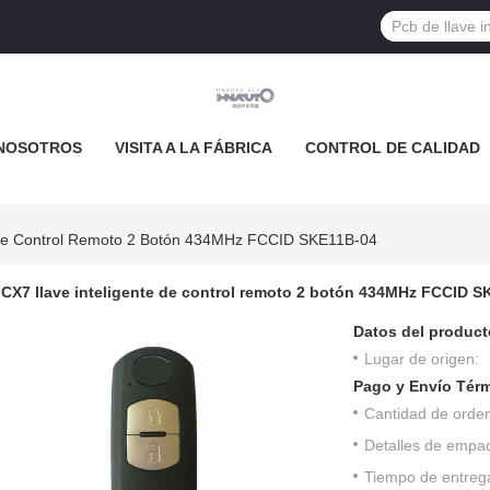
NOSOTROS
VISITA A LA FÁBRICA
CONTROL DE CALIDAD
 De Control Remoto 2 Botón 434MHz FCCID SKE11B-04
CX7 llave inteligente de control remoto 2 botón 434MHz FCCID 
Datos del product
Lugar de origen:
Pago y Envío Tér
Cantidad de orde
Detalles de empa
Tiempo de entreg