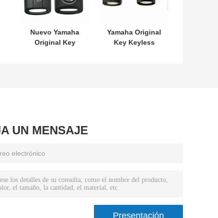
Nuevo Yamaha
Yamaha Original
Original Key
Key Keyless
SKEA7E-03 B74-
MODEL:SKEA7E-
H6261-02 662F-
03 Para Yamaha
SKEA7D03
llave inteligente
12
de control
remoto B74-
H6261-02/662F-
SKEA7D03
JA UN MENSAJE