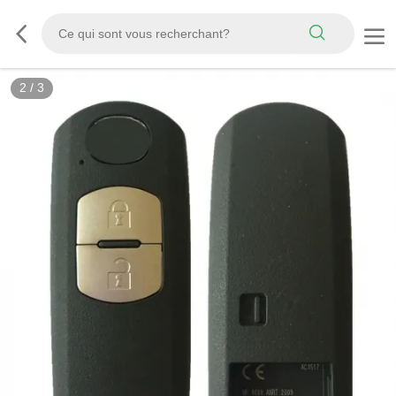
2
/
3