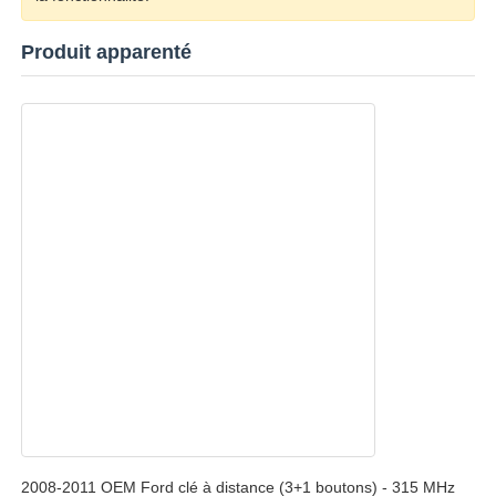
Produit apparenté
voiture Key Shell
Blade de clé de voiture
Fraise à chanfreiner simple
programmeur de clé de voiture
puce de transpondeur
Machine de serrurerie
Clé intelligente KEYDIY
2008-2011 OEM Ford clé à distance (3+1 boutons) - 315 MHz