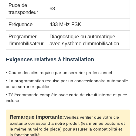
Puce de
63
transpondeur
A propos de nous
Fréquence
433 MHz FSK
Programmer
Diagnostique ou automatique
Visite d'usine
l'immobilisateur
avec système d'immobilisation
Contrôle de la qualité
Exigences relatives à l'installation
• Coupe des clés requise par un serrurier professionnel
Contact
• La programmation requise par un concessionnaire automobile
ou un serrurier qualifié
nouvelles
• Télécommande complète avec carte de circuit interne et puce
incluse
Tous les cas
Remarque importante:
Veuillez vérifier que votre clé
existante correspond à notre produit (les mêmes boutons et
le même numéro de pièce) pour assurer la compatibilité et
Clés automatiques
la fonctionnalité.