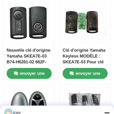
MOQ 50pcs
Nouvelle clé d'origine
Clé d'origine Yamaha
Yamaha SKEA7E-03
Keyless MODÈLE :
B74-H6261-02 662F-
SKEA7E-03 Pour clé
SKEA7D03
intelligente à distance
envoyer une
envoyer une
Yamaha B74-H6261-
02/662F-SKEA7D03
demande
demande
icey