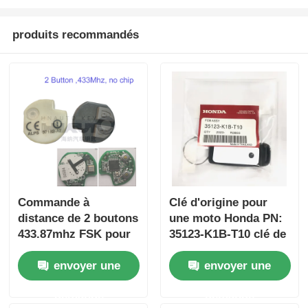
produits recommandés
Commande à
Clé d'origine pour
distance de 2 boutons
une moto Honda PN:
433.87mhz FSK pour
35123-K1B-T10 clé de
Su-zuki Jim-ny 2005-
voiture à distance à
envoyer une
envoyer une
2017 Sans puce
trois boutons
37182-A7 Seule
FSK433.92MHz
demande
demande
commande en gros
ID47chip