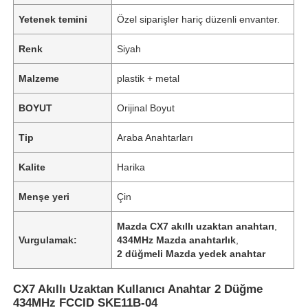
Yetenek temini
Özel siparişler hariç düzenli envanter.
Renk
Siyah
Malzeme
plastik + metal
BOYUT
Orijinal Boyut
Tip
Araba Anahtarları
Kalite
Harika
Menşe yeri
Çin
Mazda CX7 akıllı uzaktan anahtarı
,
Vurgulamak:
434MHz Mazda anahtarlık
,
2 düğmeli Mazda yedek anahtar
CX7 Akıllı Uzaktan Kullanıcı Anahtar 2 Düğme
434MHz FCCID SKE11B-04