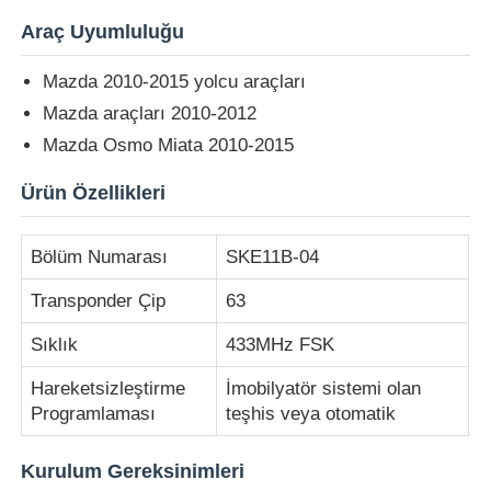
Araç Uyumluluğu
Mazda 2010-2015 yolcu araçları
Mazda araçları 2010-2012
Mazda Osmo Miata 2010-2015
Ürün Özellikleri
Bölüm Numarası
SKE11B-04
Transponder Çip
63
Sıklık
433MHz FSK
Ana sayfa
Hareketsizleştirme
İmobilyatör sistemi olan
Programlaması
teşhis veya otomatik
Ürünler
Kurulum Gereksinimleri
VİDEOLAR