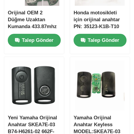
Orijinal OEM 2
Honda motosikleti
Düğme Uzaktan
için orijinal anahtar
Kumanda 433.87mhz
PN: 35123-K1B-T10
Su-zuki Jim-ny için
üç düğmeli
Talep Gönder
Talep Gönder
FSK 2005-2017 Çipsiz
FSK433.92MHz ID47
37182-A7 Toptan satış
çipli uzaktan
için sadece Kumanda
kumandalı araba
MOQ 50pcs
anahtarı
Yeni Yamaha Orijinal
Yamaha Orijinal
Anahtar SKEA7E-03
Anahtar Keyless
B74-H6261-02 662F-
MODEL:SKEA7E-03