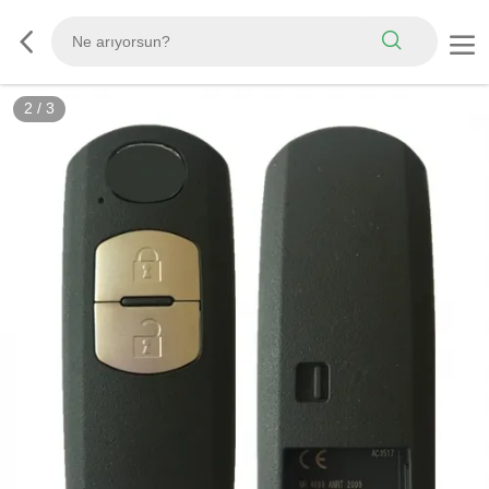
2
/
3