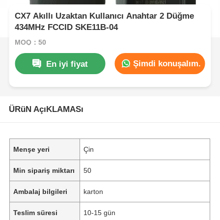
CX7 Akıllı Uzaktan Kullanıcı Anahtar 2 Düğme
434MHz FCCID SKE11B-04
MOQ：50
Şimdi konuşalım.
En iyi fiyat
ÜRüN AçıKLAMASı
Menşe yeri
Çin
Min sipariş miktarı
50
Ambalaj bilgileri
karton
Teslim süresi
10-15 gün