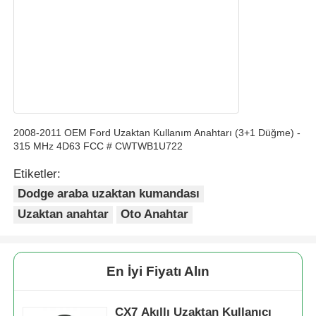
araba anahtarı kabuğu
Araba Anahtar Bıçağı
Tek Açılı Freze Kesici
2008-2011 OEM Ford Uzaktan Kullanım Anahtarı (3+1 Düğme) -
315 MHz 4D63 FCC # CWTWB1U722
araba anahtarı programcısı
Etiketler:
Dodge araba uzaktan kumandası
Uzaktan anahtar
Oto Anahtar
Transponder Çipi
Çilingir Makinesi
En İyi Fiyatı Alın
KEYDIY Akıllı Anahtar
CX7 Akıllı Uzaktan Kullanıcı