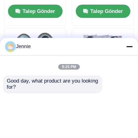
SKEA7D03
Yamaha Akıllı
Talep Gönder
Talep Gönder
Uzaktan Kumanda
Anahtarı İçin B74-
H6261-02/662F-
SKEA7D03
Jennie
9:25 PM
Good day, what product are you looking 
for?
2024-2025 Hyundai
2009-2014 TL Akıllı
Tuscon FOB Akıllı
Uzaktan Anahtar
Anahtar 4+1 Düğme
Kumandası 3+1
433MHz ID4A 95440-
Düğme FSK313.8mhz
Talep Gönder
Talep Gönder
N9500 Yakınlık
/ PCF7945A / HITAG 2
Uzaktan Anahtar
/ 46 Çip / FCC ID:
M3N5WY8145 /