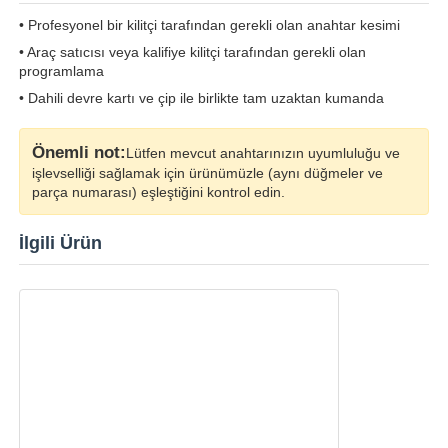
• Profesyonel bir kilitçi tarafından gerekli olan anahtar kesimi
• Araç satıcısı veya kalifiye kilitçi tarafından gerekli olan
Hakkımızda
programlama
• Dahili devre kartı ve çip ile birlikte tam uzaktan kumanda
Fabrika turu
Önemli not:
Lütfen mevcut anahtarınızın uyumluluğu ve
işlevselliği sağlamak için ürünümüzle (aynı düğmeler ve
Kalite kontrol
parça numarası) eşleştiğini kontrol edin.
İlgili Ürün
Bize ulaşın
Haberler
Tüm servis talepleri
Oto Anahtarlar