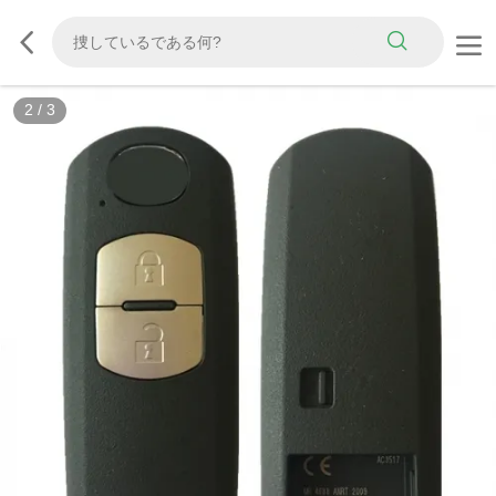
2
/
3