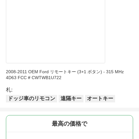
カー キーシェル
車のキーブレード
片刃付きフライス
2008-2011 OEM Ford リモートキー (3+1 ボタン) - 315 MHz
車のキー プログラマー
4D63 FCC # CWTWB1U722
札:
トランスポンダーの破片
ドッジ車のリモコン
遠隔キー
オートキー
鍵屋機械
最高の価格で
KEYDIY スマートキー