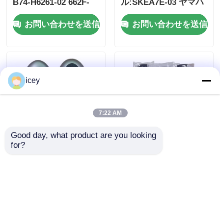
B74-H6261-02 662F-
ル:SKEA7E-03 ヤマハ
SKEA7D03
スマートリモートキー
お問い合わせを送信
お問い合わせを送信
B74-H6261-02/662F-
SKEA7D03
icey
7:22 AM
Good day, what product are you looking 
for?
2024-2025 ハインダイ
2009-2014 TL スマー
タスコン FOB スマー
トリモートキーフォブ
トキー 4+1 ボタン
3+1ボタン
433MHz ID4A 95440-
FSK313.8MHz /
お問い合わせを送信
お問い合わせを送信
N9500 近距離リモート
PCF7945A / HITAG 2 /
キー
46チップ / FCC ID:
M3N5WY8145 /