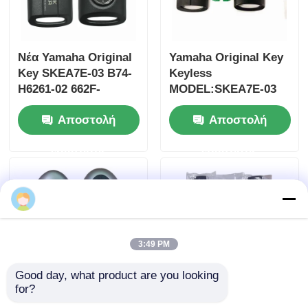
Νέα Yamaha Original
Yamaha Original Key
Key SKEA7E-03 B74-
Keyless
H6261-02 662F-
MODEL:SKEA7E-03
SKEA7D03
Για την Yamaha
Αποστολή
Αποστολή
έξυπνο
τηλεχειριστήριο
ερώτησης
ερώτησης
κλειδί B74-H6261-
02/662F-SKEA7D03
3:49 PM
Good day, what product are you looking 
for?
2024-2025 Hyundai
2009-2014 TL Smart