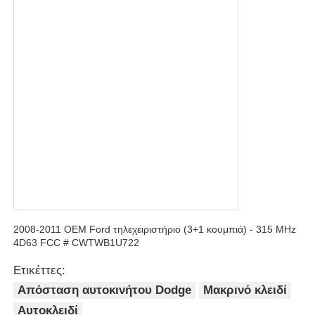
αυτοκινητοκινητοκινητοκινητοκινητοκινητοκινητοκινητο
Λεπίδα κλειδιού αυτοκινήτου
Μονόγωνη μηχανή κοπής
βασικός προγραμματιστής αυτοκινήτων
τσιπ αναμεταδοτών
2008-2011 OEM Ford τηλεχειριστήριο (3+1 κουμπιά) - 315 MHz
4D63 FCC # CWTWB1U722
Μηχανή κλειδαριού
Ετικέττες:
Απόσταση αυτοκινήτου Dodge
Μακρινό κλειδί
Κλειδί KEYDIY έξυπνο
Αυτοκλειδί