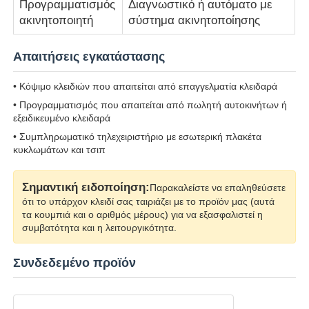
Προγραμματισμός
Διαγνωστικό ή αυτόματο με
ακινητοποιητή
σύστημα ακινητοποίησης
Σχετικά με εμάς
Απαιτήσεις εγκατάστασης
Γύρος εργοστασίων
• Κόψιμο κλειδιών που απαιτείται από επαγγελματία κλειδαρά
• Προγραμματισμός που απαιτείται από πωλητή αυτοκινήτων ή
εξειδικευμένο κλειδαρά
Ποιοτικός έλεγχος
• Συμπληρωματικό τηλεχειριστήριο με εσωτερική πλακέτα
κυκλωμάτων και τσιπ
επαφή
Σημαντική ειδοποίηση:
Παρακαλείστε να επαληθεύσετε
ότι το υπάρχον κλειδί σας ταιριάζει με το προϊόν μας (αυτά
Νέα
τα κουμπιά και ο αριθμός μέρους) για να εξασφαλιστεί η
συμβατότητα και η λειτουργικότητα.
Όλες οι περιπτώσεις
Συνδεδεμένο προϊόν
Αυτόματα κλειδιά