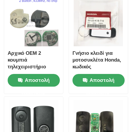
Αρχικό OEM 2
Γνήσιο κλειδί για
κουμπιά
μοτοσυκλέτα Honda,
τηλεχειριστήριο
κωδικός
433.87mhz FSK για
ανταλλακτικού:
Αποστολή
Αποστολή
Su-zuki Jim-ny 2005-
35123-K1B-T10,
2017 Χωρίς τσιπ
τηλεχειριστήριο
ερώτησης
ερώτησης
37182-A7 Μόνο
τριών κουμπιών
έλεγχος για χονδρικό
FSK433.92MHz με
MOQ 50pcs
τσιπ ID47