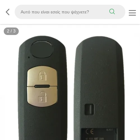
2
/
3