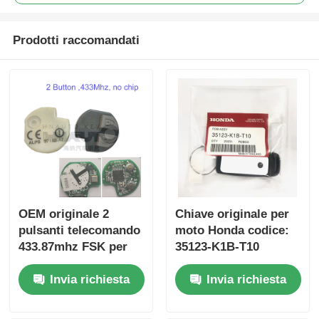
Prodotti raccomandati
OEM originale 2
Chiave originale per
pulsanti telecomando
moto Honda codice:
433.87mhz FSK per
35123-K1B-T10
Su-zuki Jim-ny 2005-
telecomando a tre
Invia richiesta
Invia richiesta
2017 Senza chip
pulsanti
37182-A7 Solo
FSK433.92MHz con
controllo per
chip ID47