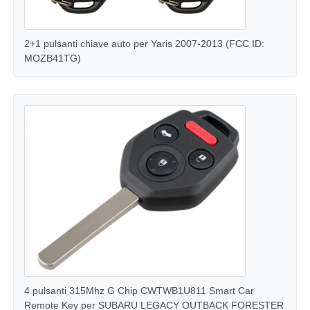
Chi siamo
2+1 pulsanti chiave auto per Yaris 2007-2013 (FCC ID:
MOZB41TG)
Fatory Tour
Controllo di qualità
Contattaci
notizie
Tutti i casi
4 pulsanti 315Mhz G Chip CWTWB1U811 Smart Car
Chiavi automatiche
Remote Key per SUBARU LEGACY OUTBACK FORESTER