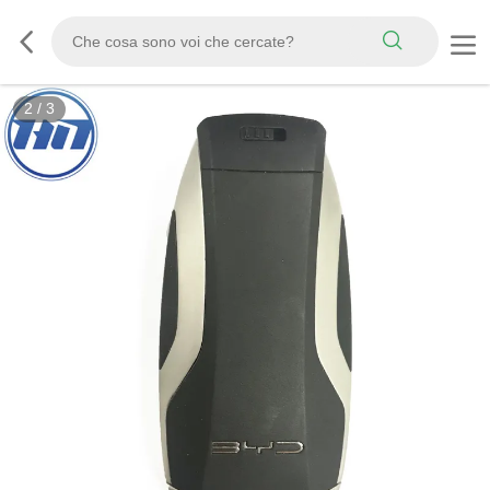
2
/
3