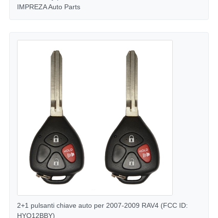
IMPREZA Auto Parts
Car Key Shell
Chiavetta per auto
Fresa ad angolo singolo
programmatore di chiave dell'automobile
chip del risponditore
Macchina per fabbro
2+1 pulsanti chiave auto per 2007-2009 RAV4 (FCC ID:
Chiave intelligente KEYDIY
HYQ12BBY)