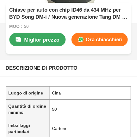
Chiave per auto con chip ID46 da 434 MHz per
BYD Song DM-i / Nuova generazione Tang DM I /
Seconda generazione Song Pro
MOQ：50
Ora chiacchieri
Miglior prezzo
DESCRIZIONE DI PRODOTTO
Luogo di origine
Cina
Quantità di ordine
50
minimo
Imballaggi
Cartone
particolari