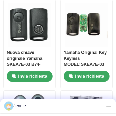
ingrosso MOQ 50pcs
Nuova chiave
Yamaha Original Key
originale Yamaha
Keyless
SKEA7E-03 B74-
MODEL:SKEA7E-03
H6261-02 662F-
Per Yamaha Smart
Invia richiesta
Invia richiesta
SKEA7D03
Remote Key B74-
H6261-02/662F-
SKEA7D03
Jennie