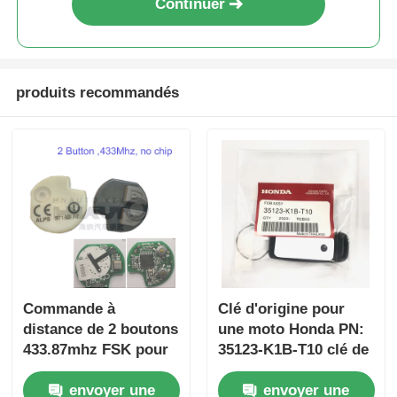
Continuer
produits recommandés
Commande à
Clé d'origine pour
distance de 2 boutons
une moto Honda PN:
433.87mhz FSK pour
35123-K1B-T10 clé de
Su-zuki Jim-ny 2005-
voiture à distance à
envoyer une
envoyer une
2017 Sans puce
trois boutons