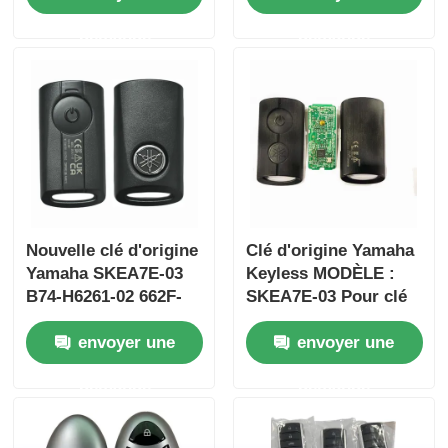
37182-A7 Seule
FSK433.92MHz
demande
demande
commande en gros
ID47chip
MOQ 50pcs
Nouvelle clé d'origine
Clé d'origine Yamaha
Yamaha SKEA7E-03
Keyless MODÈLE :
B74-H6261-02 662F-
SKEA7E-03 Pour clé
SKEA7D03
intelligente à distance
envoyer une
envoyer une
Yamaha B74-H6261-
02/662F-SKEA7D03
demande
demande