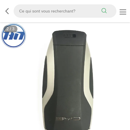
2
/
3