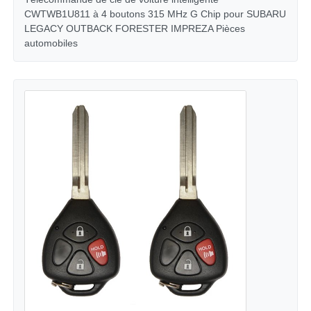
CWTWB1U811 à 4 boutons 315 MHz G Chip pour SUBARU
LEGACY OUTBACK FORESTER IMPREZA Pièces
voiture Key Shell
automobiles
Blade de clé de voiture
Fraise à chanfreiner simple
programmeur de clé de voiture
puce de transpondeur
Machine de serrurerie
Clé intelligente KEYDIY