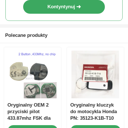
Kontyntynuj
Polecane produkty
Oryginalny OEM 2
Oryginalny kluczyk
przyciski pilot
do motocykla Honda
433.87mhz FSK dla
PN: 35123-K1B-T10
Su-zuki Jim-ny 2005-
trójprzyciskowy