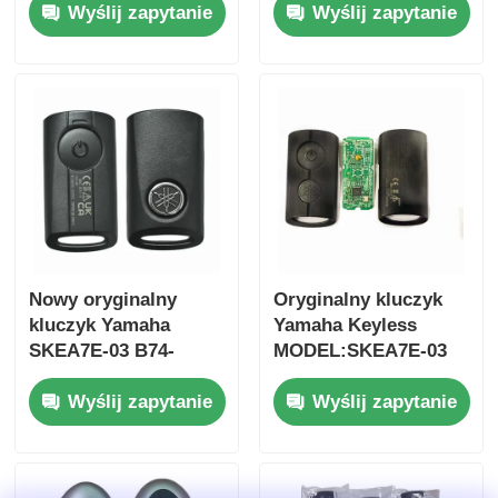
Wyślij zapytanie
Wyślij zapytanie
2017 Bez chipa 37182-
FSK433.92MHz
A7 Tylko sterowanie
ID47chip pilot do
dla hurtowej MOQ 50
kluczyka
sztuk
samochodowego
Nowy oryginalny
Oryginalny kluczyk
kluczyk Yamaha
Yamaha Keyless
SKEA7E-03 B74-
MODEL:SKEA7E-03
H6261-02 662F-
Do Yamaha Smart
Wyślij zapytanie
Wyślij zapytanie
SKEA7D03
Remote Key B74-
H6261-02/662F-
SKEA7D03