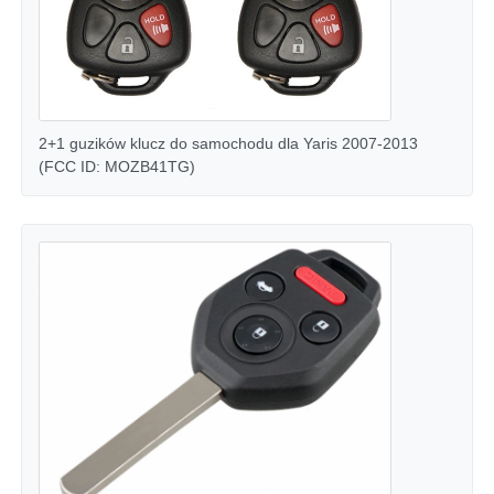
O nas
Wycieczka po fabryce
2+1 guzików klucz do samochodu dla Yaris 2007-2013
(FCC ID: MOZB41TG)
Kontrola jakości
Skontaktuj się z nami
Aktualności
Wszystkie przypadki
Klucze automatyczne