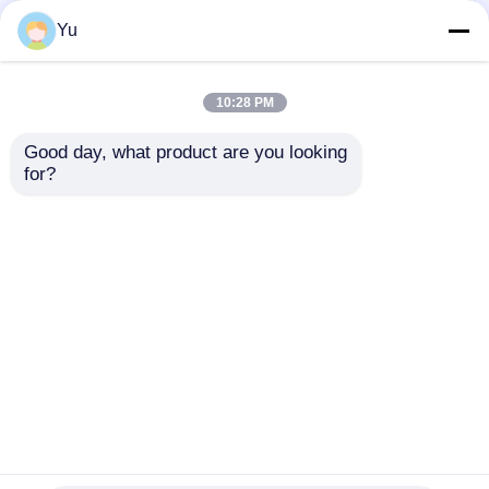
Yu
10:28 PM
Good day, what product are you looking 
for?
2024-2025 Hyundai
2009-2014 TL
Tuscon FOB Smart
Inteligentny Kluczyk
Key 4+1 Przycisk
Zdalny 3+1 przyciski
433MHz ID4A 95440-
FSK313.8mhz /
Wyślij zapytanie
Wyślij zapytanie
N9500
PCF7945A / HITAG 2 /
CHIP 46 / FCC ID:
M3N5WY8145 /
HON66
Dom
O nas
Skontaktuj się z nami
Desktop Site
Sitemap
Polityka prywatności