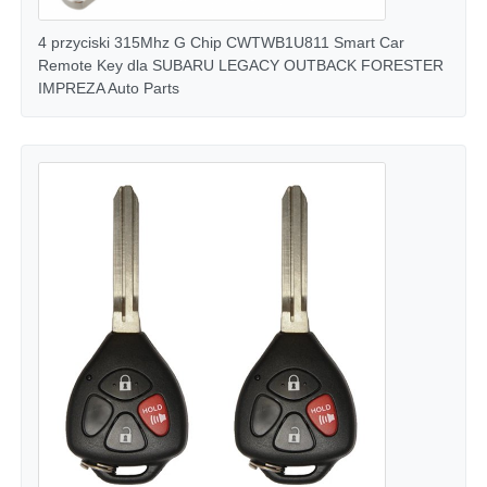
4 przyciski 315Mhz G Chip CWTWB1U811 Smart Car
obudowa kluczyka samochodowego
Remote Key dla SUBARU LEGACY OUTBACK FORESTER
IMPREZA Auto Parts
Ostrza kluczyka samochodowego
Frez kątowy jednostronny
programista kluczy samochodowych
chip transpondera
Automat do dorabiania kluczy
KEYDIY Inteligentny klucz