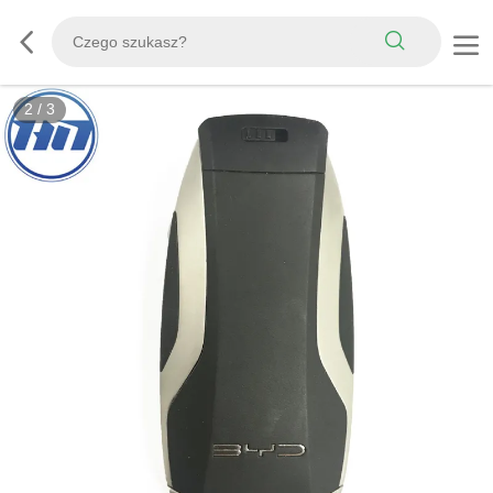
2
/
3