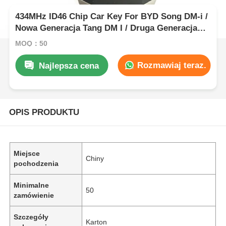
434MHz ID46 Chip Car Key For BYD Song DM-i /
Nowa Generacja Tang DM I / Druga Generacja
Song Pro
MOQ：50
Rozmawiaj teraz.
Najlepsza cena
OPIS PRODUKTU
Miejsce
Chiny
pochodzenia
Minimalne
50
zamówienie
Szczegóły
Karton