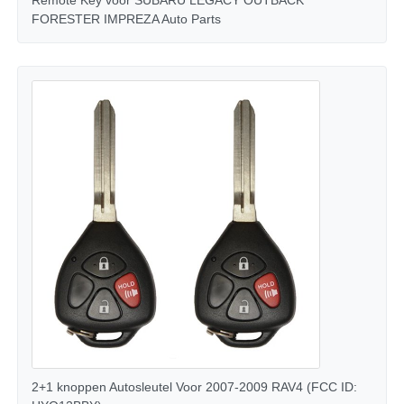
FORESTER IMPREZA Auto Parts
auto Sleutel Schelp
Autosleutelblad
Enkelsnijdende hoekfrees
auto zeer belangrijke programmeur
transponderspaander
Sluitmachine
2+1 knoppen Autosleutel Voor 2007-2009 RAV4 (FCC ID:
KEYDIY Slimme sleutel