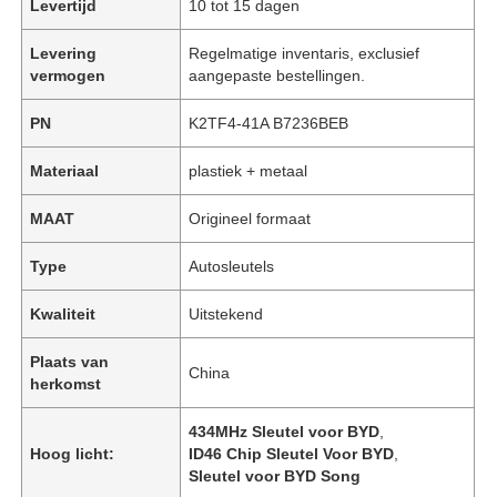
Levertijd
10 tot 15 dagen
Levering
Regelmatige inventaris, exclusief
vermogen
aangepaste bestellingen.
PN
K2TF4-41A B7236BEB
Materiaal
plastiek + metaal
MAAT
Origineel formaat
Type
Autosleutels
Kwaliteit
Uitstekend
Plaats van
China
herkomst
434MHz Sleutel voor BYD
,
Hoog licht:
ID46 Chip Sleutel Voor BYD
,
Sleutel voor BYD Song