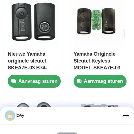
groothandel MOQ
50pcs
Nieuwe Yamaha
Yamaha Originele
originele sleutel
Sleutel Keyless
SKEA7E-03 B74-
MODEL:SKEA7E-03
H6261-02 662F-
Voor Yamaha Smart
Aanvraag sturen
Aanvraag sturen
SKEA7D03
Remote Key B74-
H6261-02/662F-
SKEA7D03
icey