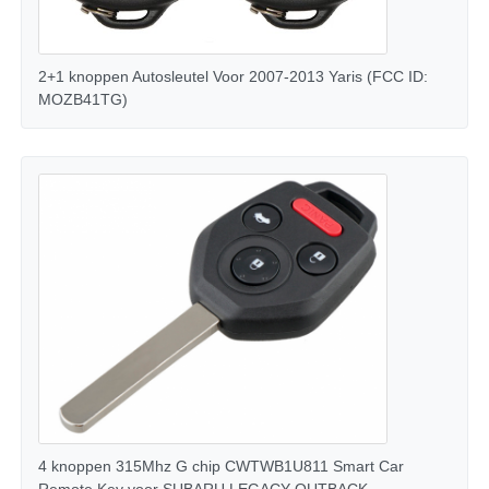
Over ons
2+1 knoppen Autosleutel Voor 2007-2013 Yaris (FCC ID:
MOZB41TG)
Fabrieksreis
Kwaliteitscontrole
Contacteer ons
nieuws
Alle Gevallen
4 knoppen 315Mhz G chip CWTWB1U811 Smart Car
Autosleutels
Remote Key voor SUBARU LEGACY OUTBACK