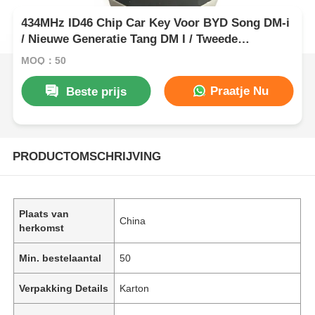
434MHz ID46 Chip Car Key Voor BYD Song DM-i
/ Nieuwe Generatie Tang DM I / Tweede
Generatie Song Pro
MOQ：50
Praatje Nu
Beste prijs
PRODUCTOMSCHRIJVING
Plaats van
China
herkomst
Min. bestelaantal
50
Verpakking Details
Karton