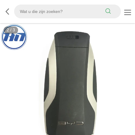
2
/
3