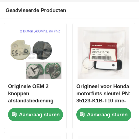
Geadviseerde Producten
Originele OEM 2
Origineel voor Honda
knoppen
motorfiets sleutel PN:
afstandsbediening
35123-K1B-T10 drie-
433.87mhz FSK voor
knop FSK433.92MHz
Aanvraag sturen
Aanvraag sturen
Su-zuki Jim-ny 2005-
ID47chip
2017 Zonder chip
afstandsbediening
37182-A7 Alleen
auto sleutel
besturing voor