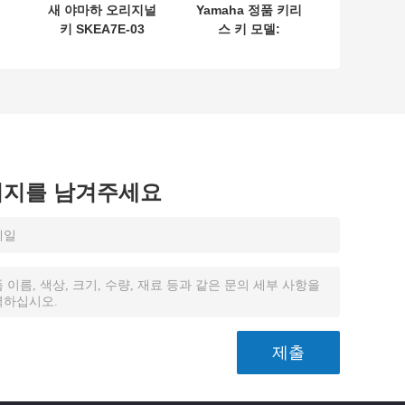
새 야마하 오리지널
Yamaha 정품 키리
키 SKEA7E-03
스 키 모델:
L
B74-H6261-02
SKEA7E-03
벤
662F-SKEA7D03
Yamaha 스마트 리
모트 키 B74-
H6261-02/662F-
SKEA7D03용
시지를 남겨주세요