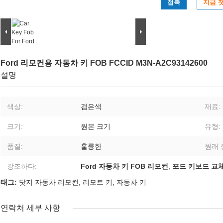
접촉
지금 
Ford 리모컨용 자동차 키 FOB FCCID M3N-A2C93142600
설명
색상:
검은색
재료:
크기:
원본 크기
유형:
품질:
훌륭한
원래 
강조하다:
Ford 자동차 키 FOB 리모컨
,
포드 키보드 교
태그:
닷지 자동차 리모컨
,
리모트 키
,
자동차 키
연락처 세부 사항