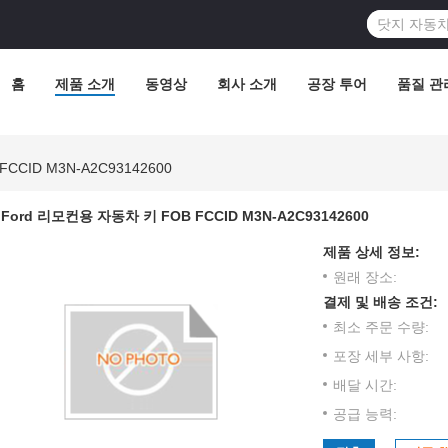
홈
제품 소개
동영상
회사 소개
공장 투어
품질 관
CCID M3N-A2C93142600
Ford 리모컨용 자동차 키 FOB FCCID M3N-A2C93142600
제품 상세 정보:
원래 장소:
결제 및 배송 조건:
최소 주문 수량:
포장 세부 사항:
배달 시간:
공급 능력: