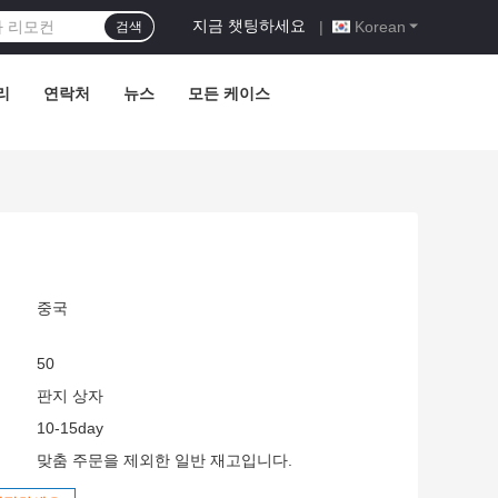
지금 챗팅하세요
|
Korean
검색
리
연락처
뉴스
모든 케이스
중국
50
판지 상자
10-15day
맞춤 주문을 제외한 일반 재고입니다.