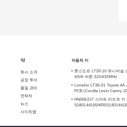
약
자동차 키
론스도르 LT20-10 유니버설
회사 소개
4/5/6 버튼 315/433MHz
공장 투어
Lonsdor LT30-01 Toyota 
품질 관리
PCB (Corolla Levin Camry 
연락처
HN006227 스마트 리모트 키
뉴스
S180144105/KR5S1801441
사이트맵