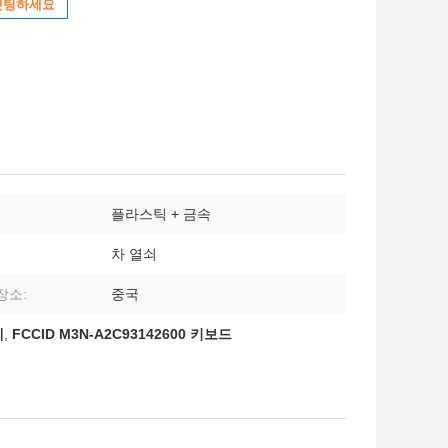
챗팅하세요
플라스틱 + 금속
차 열쇠
장소:
중국
체
,
FCCID M3N-A2C93142600 키보드