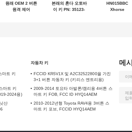
원래 OEM 2 버튼
본래의 혼다 오토바
HN015BBC
원격 제어
이 키 PN: 35123-
Xhorse
433.87mhz FSK
K1B-T10 3 버튼
XDMB11EN ES
Su-zuki Jim-ny
FSK433.92MHz
ELV 에뮬레이터 
2005-2017 칩 없음
ID47chip 원격 자
츠 W204 W207
37182-A7 도매
동차 키
W212
MOQ 50pcs 전용
제어
메
자동차 키
 스마트 키
FCCID KR5V1X 및 A2C32522800을 가진
3+1 버튼 자동차 키 (키리스 엔트리용)
4A 스마트 키
2009-2014 토요타 아발론/캠리용 4버튼 스
2019-2024용)
마트 키 FOB, FCC ID HYQ14AEM
 닛산
2010-2012년형 Toyota RAV4용 3버튼 스
06
마트 키 포브, FCCID HYQ14AEM