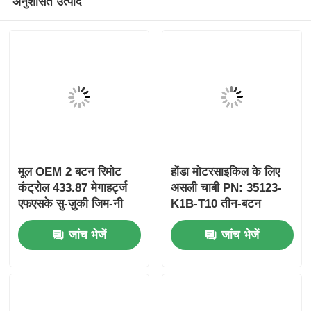
अनुशंसित उत्पाद
मूल OEM 2 बटन रिमोट
होंडा मोटरसाइकिल के लिए
कंट्रोल 433.87 मेगाहर्ट्ज
असली चाबी PN: 35123-
एफएसके सु-ज़ुकी जिम-नी
K1B-T10 तीन-बटन
2005-2017 के लिए बिना
FSK433.92MHz
जांच भेजें
जांच भेजें
चिप 37182-ए 7 के लिए
ID47chip रिमोट कार की
केवल थोक MOQ 50 पीसी
के लिए नियंत्रण