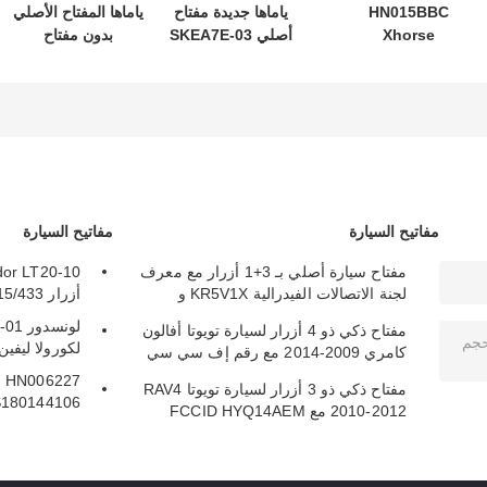
HN015BBC
ياماها جديدة مفتاح
ياماها المفتاح الأصلي
Xhorse
أصلي SKEA7E-03
بدون مفتاح
XDMB11EN ESL
B74-H6261-02
نموذج:SKEA7E-03
ELV محاكي لبنز
لـ Yamaha Smart
Remote Key B74-
W204 W207 W212
H6261-02/662F-
SKEA7D03
مفاتيح السيارة
مفاتيح السيارة
مفتاح سيارة أصلي بـ 3+1 أزرار مع معرف
لجنة الاتصالات الفيدرالية KR5V1X و
أزرار 315/433 ميجاهرتز
A2C32522800 للدخول بدون مفتاح
مفتاح ذكي ذو 4 أزرار لسيارة تويوتا أفالون
لكورولا ليفين كامر
كامري 2009-2014 مع رقم إف سي سي
HYQ14AEM
27
مفتاح ذكي ذو 3 أزرار لسيارة تويوتا RAV4
S180144106
2010-2012 مع FCCID HYQ14AEM