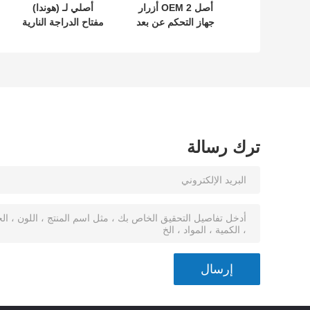
أصل OEM 2 أزرار
أصلي لـ (هوندا)
جهاز التحكم عن بعد
مفتاح الدراجة النارية
433.87mhz FSK لـ
رقم: 35123-K1B-
Su-zuki Jim-ny
T10 مفتاح سيارة ذو
2005-2017 بدون
ثلاثة أزرار
رقاقة 37182-A7
فقط التحكم للجملة
MOQ 50pcs
ترك رسالة