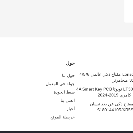
حول
Lonsdor LT20-10 مفتاح ذكي عالمي 4/5/6
حول بنا
جولة في المعمل
لونسدور LT30-01 تويوتا 4A Smart Key PCB
ضبط الجودة
ي 2019-2024
اتصل بنا
HN0062 مفتاح ذكي عن بعد نيسان
أخبار
S180144105/KR5
خريطة الموقع