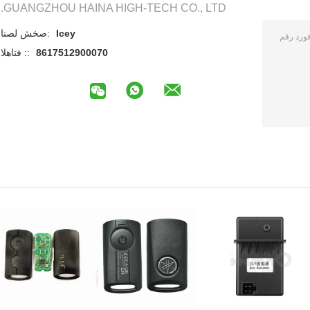
GUANGZHOU HAINA HIGH-TECH CO., LTD.
Icey
اتصل شخص:
8617512900070
الهاتف ::