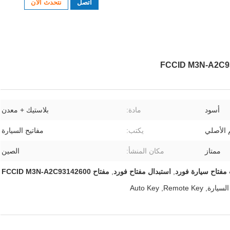
اتصل
نتحدث الآن
أسود
مادة:
بلاستيك + معدن
 الأصلي
يكتب:
مفاتيح السيارة
ممتاز
مكان المنشأ:
الصين
مفتاح سيارة فورد
,
استبدال مفتاح فورد
,
مفتاح FCCID M3N-A2C93142600
السيارة
,
Remote Key
,
Auto Key