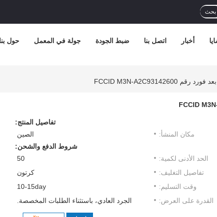
بحث
يا
أخبار
اتصل بنا
ضبط الجودة
جولة في المعمل
حول بنا
FCCID M3N-A2C931426
تفاصيل المنتج:
مكان المنشأ:
الصين
شروط الدفع والشحن:
الحد الأدنى لكمية:
50
تفاصيل التغليف:
كرتون
وقت التسليم:
10-15day
القدرة على العرض:
الجرد العادي، باستثناء الطلبات المخصصة.