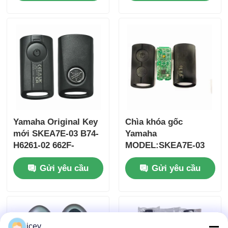
37182-A7 Chỉ điều
khiển cho bán buôn
MOQ 50 chiếc
Yamaha Original Key
Chìa khóa gốc
mới SKEA7E-03 B74-
Yamaha
H6261-02 662F-
MODEL:SKEA7E-03
SKEA7D03
Dành cho Chìa khóa
Nhà
Gửi yêu cầu
Gửi yêu cầu
thông minh từ xa
Yamaha B74-H6261-
02/662F-SKEA7D03
Sản phẩm
Video
icey