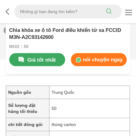
Chìa khóa xe ô tô Ford điều khiển từ xa FCCID
1
/
0
M3N-A2C93142600
MOQ：50
nói chuyện ngay.
Giá tốt nhất
Mô Tả SảN PHẩM
Nguồn gốc
Trung Quốc
Số lượng đặt
50
hàng tối thiểu
chi tiết đóng gói
thùng carton