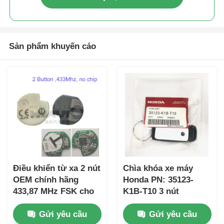
Sản phẩm khuyến cáo
Điều khiển từ xa 2 nút
Chìa khóa xe máy
OEM chính hãng
Honda PN: 35123-
433,87 MHz FSK cho
K1B-T10 3 nút
Su-zuki Jim-ny 2005-
FSK433.92MHz
Gửi yêu cầu
Gửi yêu cầu
2017 Không có chip
ID47chip từ xa