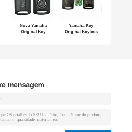
Nova Yamaha
Yamaha Key
Original Key
Original Keyless
SKEA7E-03 B74-
MODEL:SKEA7E-
H6261-02 662F-
03 Para Yamaha
SKEA7D03
Smart Remote
12
Key B74-H6261-
02/662F-
SKEA7D03
xe mensagem