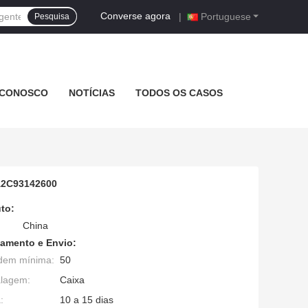
Converse agora
|
Portuguese
Pesquisa
 CONOSCO
NOTÍCIAS
TODOS OS CASOS
-A2C93142600
to:
China
amento e Envio:
dem mínima:
50
alagem:
Caixa
:
10 a 15 dias