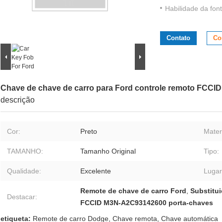
Habilidade da font
Contato
Co
Chave de chave de carro para Ford controle remoto FCC
descrição
Cor:
Preto
Materi
TAMANHO:
Tamanho Original
Tipo:
Qualidade:
Excelente
Lugar
Remote de chave de carro Ford
,
Substitui
Destacar:
FCCID M3N-A2C93142600 porta-chaves
etiqueta:
Remote de carro Dodge
,
Chave remota
,
Chave automática