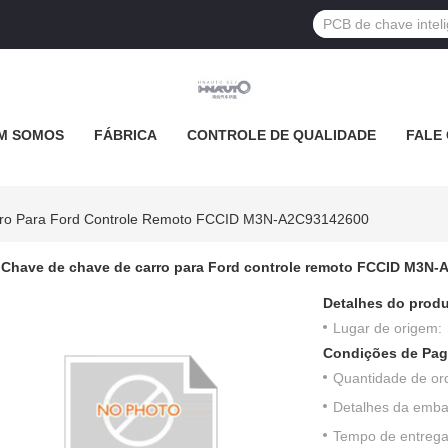
M SOMOS
FÁBRICA
CONTROLE DE QUALIDADE
FALE
ro Para Ford Controle Remoto FCCID M3N-A2C93142600
Chave de chave de carro para Ford controle remoto FCCID M3N
Detalhes do produ
Lugar de origem:
Condições de Pag
Quantidade de or
Detalhes da emb
Tempo de entrega