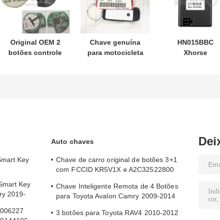
Original OEM 2
Chave genuína
HN015BBC
botões controle
para motocicleta
Xhorse
remoto
Honda PN:
XDMB11EN
433.87mhz FSK
35123-K1B-T10
Emulador ESL
para Su-zuki Jim-
chave remota de
ELV Para Benz
ny 2005-2017
três botões
W204 W207 W2
Sem chip 37182-
FSK433.92MHz
A7 Somente
chip ID47
controle para
atacado MOQ
Dei
Auto chaves
50pcs
Smart Key
Chave de carro original de botões 3+1
com FCCID KR5V1X e A2C32522800
para entrada sem chave
Smart Key
Chave Inteligente Remota de 4 Botões
ry 2019-
para Toyota Avalon Camry 2009-2014
com FCC ID HYQ14AEM
N006227
3 botões para Toyota RAV4 2010-2012