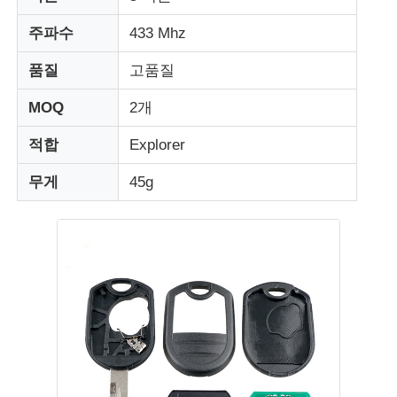
주파수
433 Mhz
품질
고품질
MOQ
2개
적합
Explorer
무게
45g
홈
제품 소개
동영상