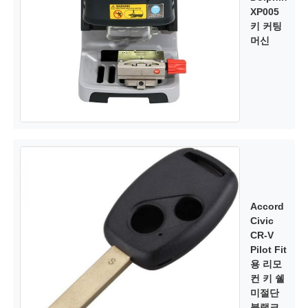
XP005
키 커팅
머신
Accord
Civic
CR-V
Pilot Fit
용 리모
컨 키 쉘
미절단
블랭크