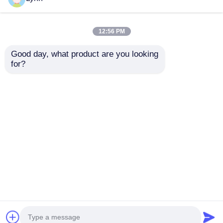
12:56 PM
Good day, what product are you looking 
for?
2024-2025 현대 투스콘
2009-2014 TL 스마트
FOB 스마트 키 4+1 버
리모트 키 포브 3+1 버
튼 433MHz ID4A
튼 FSK313.8mhz /
95440-N9500 근접 리
PCF7945A / HITAG 2 /
문의 보내기
문의 보내기
모컨 키
46 CHIP / FCC ID:
M3N5WY8145 /
HON66
홈
사이트맵
연락처
Desktop Site
사이트맵
개인 정보 정책
품질
자동차 키
중국 공장.Copyright © 2026
Guangzhou Haina High-Tech Co., Ltd.. All Rights