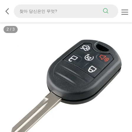
2
/
3